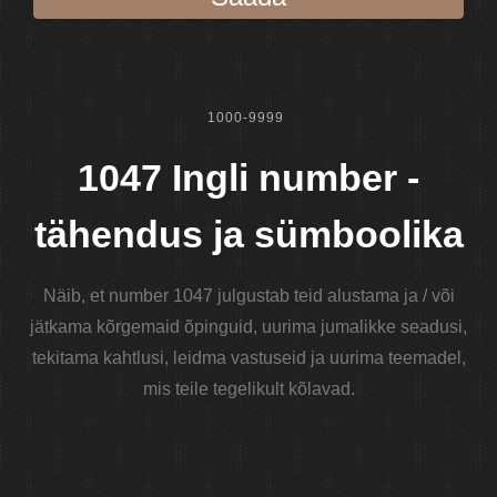
1000-9999
1047 Ingli number -
tähendus ja sümboolika
Näib, et number 1047 julgustab teid alustama ja / või
jätkama kõrgemaid õpinguid, uurima jumalikke seadusi,
tekitama kahtlusi, leidma vastuseid ja uurima teemadel,
mis teile tegelikult kõlavad.