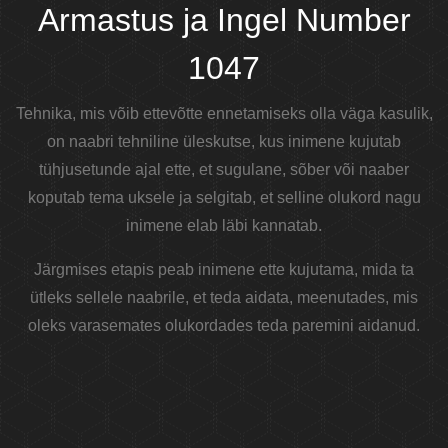
Armastus ja Ingel Number
1047
Tehnika, mis võib ettevõtte ennetamiseks olla väga kasulik,
on naabri tehniline üleskutse, kus inimene kujutab
tühjusetunde ajal ette, et sugulane, sõber või naaber
koputab tema uksele ja selgitab, et selline olukord nagu
inimene elab läbi kannatab.
Järgmises etapis peab inimene ette kujutama, mida ta
ütleks sellele naabrile, et teda aidata, meenutades, mis
oleks varasemates olukordades teda paremini aidanud.