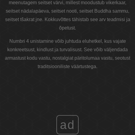
meenutagem seitset värvi, millest moodustub vikerkaar,
seitset nädalapäeva, seitset nooti, ​​seitset Buddha sammu,
seitset tšakrat jne. Kokkuvõttes tähistab see arv teadmisi ja
õpetust.
Numbri 4 unistamine võib juhtuda eluhetkel, kus vajate
konkreetsust, kindlust ja turvalisust. See võib väljendada
armastust kodu vastu, nostalgiat päritolumaa vastu, seotust
traditsiooniliste väärtustega.
ad