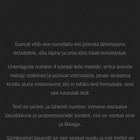
Samuti võib see soovitada teil pöörata tähelepanu
detailidele, olla täpne ja oma töös hästi korraldatud.
Unenägude number 4 tuletab teile meelde, et kui soovite
midagi stabiilset ja püsivat valmistada, peate alustama
kindla aluse ehitamisest; töö ei tohiks teid hirmutada, sest
see lunastab teid.
Neli on pöörd- ja lahendi number, inimese moraalse
täiuslikkuse ja proportsioonide sümbol, mis on seotud aine
ja Maaga.
Sümboolsel tasandil on see seotud ruudu ja risti (millel on