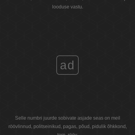
looduse vastu.
ad
Selle numbri juurde sobivate asjade seas on meil
röövlinnud, politseinikud, pagas, põud, pidulik õhkkond,
torn, rööv.