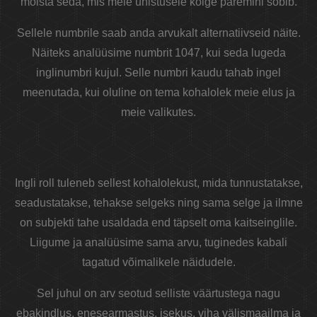
mõista seda, mis meie unistusele kõige paremini sobib.
Sellele numbrile saab anda arvukalt alternatiivseid näite.
Näiteks analüüsime numbrit 1047, kui seda lugeda
inglinumbri kujul. Selle numbri kaudu tahab ingel
meenutada, kui oluline on tema kohalolek meie elus ja
meie valikutes.
Ingli roll tuleneb sellest kohalolekust, mida tunnustatakse,
seadustatakse, tehakse selgeks ning sama selge ja ilmne
on subjekti tahe usaldada end täpselt oma kaitseinglile.
Liigume ja analüüsime sama arvu, tuginedes kabali
tagatud võimalikele näidudele.
Sel juhul on arv seotud selliste väärtustega nagu
ebakindlus, enesearmastus, isekus, viha välismaailma ja