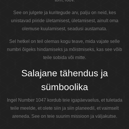
See on julgete ja kuritegude arv, palju on neid, kes
unistavad piiride ületamisest, ületamisest, ainult oma
olemuse kuulamisest, seadusi austamata.
Sel hetkel on teil olemas kogu teave, mida vajate selle
numbri õigeks hindamiseks ja mõistmiseks, kas see võib
teile sobida või mitte.
Salajane tähendus ja
sümboolika
Ingel Number 1047 kordub teie igapäevaelus, et tuletada
teile meelde, et olete siin ja siin planeedil, et vaimselt
areneda. See on teie suurim missioon ja väljakutse.