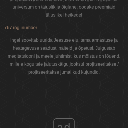
universum on täiuslik ja õiglane, oodake preemiaid
täiuslikel hetkedel
767 inglinumber
Ingel soovitab uurida Jeesuse elu, tema armastuse ja
heategevuse seadust, näiteid ja õpetusi. Julgustab
meditatsiooni ja meele juhtimist, kus mõistus on lõuend,
millele kogu teie jalutuskäigu jooksul projitseeritakse /
projitseeritakse jumalikud kujundid.
ad