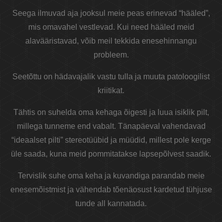
Seega ilmuvad aja jooksul meie peas erinevad “hääled”,
mis omavahel vestlevad. Kui need hääled meid
alavääristavad, võib meil tekkida enesehinnangu
probleem.
Seetõttu on hädavajalik vastu tulla ja muuta patoloogilist
kriitikat.
Tähtis on suhelda oma kehaga õigesti ja luua isiklik pilt,
millega tunneme end vabalt. Tänapäeval vahendavad
“ideaalset pilti” stereotüübid ja müüdid, millest pole kerge
üle saada, kuna meid pommitatakse lapsepõlvest saadik.
Tervislik suhe oma keha ja kuvandiga parandab meie
enesemõistmist ja vähendab tõenäosust kardetud tühjuse
tunde all kannatada.