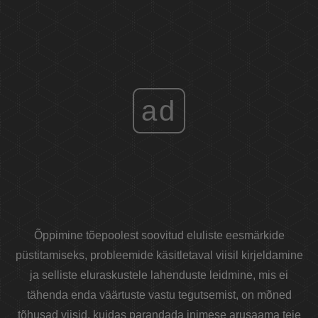
ad
Õppimine tõepoolest soovitud eluliste eesmärkide
püstitamiseks, probleemide käsitletaval viisil kirjeldamine
ja selliste eluraskustele lahenduste leidmine, mis ei
tähenda enda väärtuste vastu tegutsemist, on mõned
tõhusad viisid, kuidas parandada inimese arusaama teie