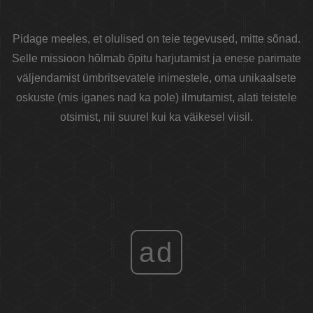
Pidage meeles, et olulised on teie tegevused, mitte sõnad.
Selle missioon hõlmab õpitu harjutamist ja enese parimate
väljendamist ümbritsevatele inimestele, oma unikaalsete
oskuste (mis iganes nad ka pole) ilmutamist, alati teistele
otsimist, nii suurel kui ka väikesel viisil.
ad