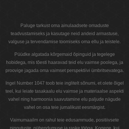
Paluge tarkust oma ainulaadsete omaduste
teadvustamiseks ja kasutage neid andeid armastuse,
valguse ja tervendamise toomiseks oma ellu ja teistele.
Püüdke algatada kõrgemaid õpinguid ja tegelege
hobidega, mis tõesti haaravad teid elu vaimse poolega, ja
proovige jagada oma vaimset perspektiivi ümbritsevatega.
Ingel Number 1047 toob teie inglitelt sõnumi, et olete õigel
teel, kui leiate tasakaalu elu vaimse ja materiaalse aspekti
vahel ning harmoonia saavutamine elu paljude nägude
vahel on osa teie jumalikust eesmärgist.
Vaimumaailm on rahul teie edusammude, positiivsete
pingutuste, pühendumuse ja raske tööga. Kogege, kui