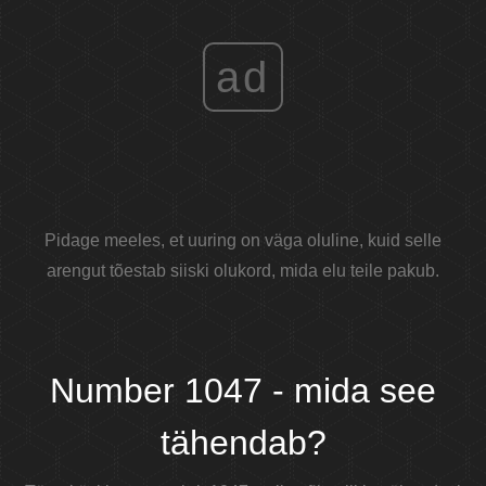
ad
Pidage meeles, et uuring on väga oluline, kuid selle
arengut tõestab siiski olukord, mida elu teile pakub.
Number 1047 - mida see
tähendab?