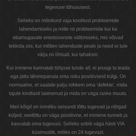
tegevuse tõhususest.
Selleks on mõnikord vaja koolitust probleemide
lahendamiseks ja mitte nii probleemide kui ka
ebamugavate emotsioonide vältimiseks, mis võivad
tekkida siis, kui mõtlen lahenduste peale ja need ei tule
välja nii lihtsalt, kui tahaksin.
Kui inimene kannatab tühjuse tunde all, ei pruugi ta teada
ega jätta tähelepanuta oma isiku positiivseid külgi. On
normaalne, et vaatate palju rohkem oma 'defekte', mida
tajute kindlasti laienenud ja mida on väga raske muuta.
Meil kõigil on inimliku seisundi tõttu tugevad ja nõrgad
küljed, seetõttu on väga positiivne, et inimene tunneb ja
kasvatab oma tugevusi. Selleks sobib väga hästi VIA
küsimustik, milles on 24 tugevust.