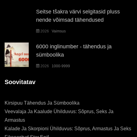
Seitse tšakra värvi selgitasid pluss
nende võimsad tähendused
2026
Vaimsus
6000 inglinumber - tähendus ja
sümboolika
2026
1000-9999
Soovitatav
Kirsipuu Tähendus Ja Sümboolika
Veevalaja Ja Kaalude Ühilduvus: Sõprus, Seks Ja
Armastus
Kalade Ja Skorpioni Ühilduvus: Sõprus, Armastus Ja Seks