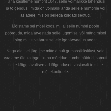
Täna käsitleme numbrit 1047, selle võimalikke tähendusi
ja tõlgendusi, mida on võimalik anda sellele numbrile või
asjadele, mis on sellega kuidagi seotud.
Mõistame sel moel koos, millal selle numbri poole
pöörduda, mida arvestada selle lugemisel või mängimisel
ning millist väärtust sellele igapäevaelus anda.
Nagu alati, ei järgi me mitte ainult grimassikäsitlust, vaid
vaatame üle ka ingellikuna mõeldud numbri näidud, samuti
selle kõige tavalisemad tõlgendused vastavalt teistele
mõttekoolidele.