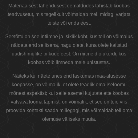
Materiaalsest tähendusest eemaldudes tähistab koobas
teadvusetut, mis tegelikult võimaldab meil midagi varjata
teiste või enda eest.
Seetõttu on see intiimne ja isiklik koht, kus teil on võimalus
näidata end sellisena, nagu olete, kuna olete kaitstud
uudishimulike pilkude eest. On mitmeid olukordi, kus
koobas võib ilmneda meie unistustes.
Näiteks kui näete unes end laskumas maa-alusesse
koopasse, on võimalik, et olete teadlik oma iseloomu
mõnest aspektist; kui selle asemel kujutate ette koobas
valvava looma tapmist, on võimalik, et see on teie viis
proovida kontakti saada millegagi, mis võimaldab teil oma
olemuse väliseks muuta.