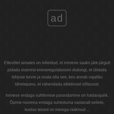
ad
Ettevõtet aimates on mõeldud, et inimene saaks järk-järgult
pidada sisemist eneseregulatsiooni dialoogi, et ületada
tühjuse tunne ja osata olla see, kes annab vajaliku
tähelepanu, et vähendada afektiivset sõltuvust.
Inimese endaga suhtlemise parandamine on hädavajalik.
Õpime noorena endaga suhestuma vastavalt sellele,
kuidas teised on meiega rääkinud ...