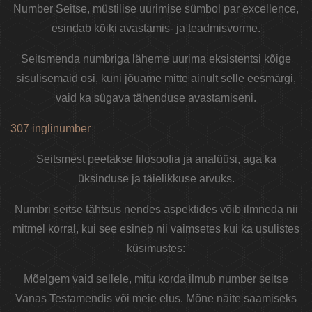
Number Seitse, müstilise uurimise sümbol par excellence,
esindab kõiki avastamis- ja teadmisvorme.
Seitsmenda numbriga läheme uurima eksistentsi kõige
sisulisemaid osi, kuni jõuame mitte ainult selle eesmärgi,
vaid ka sügava tähenduse avastamiseni.
307 inglinumber
Seitsmest peetakse filosoofia ja analüüsi, aga ka
üksinduse ja täielikkuse arvuks.
Numbri seitse tähtsus nendes aspektides võib ilmneda nii
mitmel korral, kui see esineb nii vaimsetes kui ka usulistes
küsimustes:
Mõelgem vaid sellele, mitu korda ilmub number seitse
Vanas Testamendis või meie elus. Mõne näite saamiseks