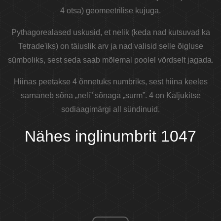
4 otsa) geomeetrilise kujuga.
Pythagorealased uskusid, et nelik (keda nad kutsuvad ka
Tetrade'iks) on täiuslik arv ja nad valisid selle õigluse
sümboliks, sest seda saab mõlemal poolel võrdselt jagada.
Hiinas peetakse 4 õnnetuks numbriks, sest hiina keeles
sarnaneb sõna „neli” sõnaga „surm”. 4 on Kaljukitse
sodiaagimärgi all sündinuid.
Nähes inglinumbrit 1047