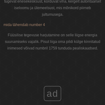
tugevat enesekesksust, korduvat viha, kergelt autoritaarset
iseloomu ja ülemeelsust, mis mõnikord piirneb
jultumusega.
mida tähendab number 4
Füüsilise tegevuse harjutamine on selle liigse energia
suunamiseks vajalik. Pisut liiga oma pildi külge kinnitatud
inimesed võivad numbril 1759 tunduda pealiskaudsed.
ad