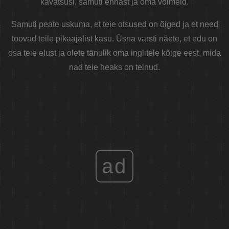
kavatsusi, samuti ennast ja oma võimeid.
Samuti peate uskuma, et teie otsused on õiged ja et need
toovad teile pikaajalist kasu. Üsna varsti näete, et edu on
osa teie elust ja olete tänulik oma inglitele kõige eest, mida
nad teie heaks on teinud.
ad