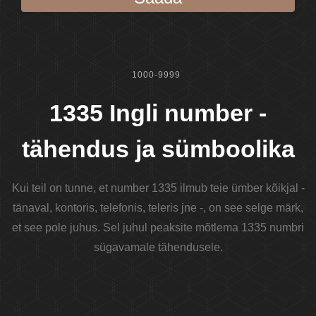
1000-9999
1335 Ingli number -
tähendus ja sümboolika
Kui teil on tunne, et number 1335 ilmub teie ümber kõikjal -
tänaval, kontoris, telefonis, teleris jne -, on see selge märk,
et see pole juhus. Sel juhul peaksite mõtlema 1335 numbri
sügavamale tähendusele.