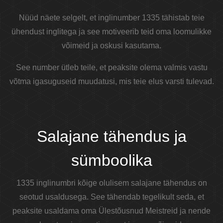
Nüüd näete selgelt, et inglinumber 1335 tähistab teie
ühendust inglitega ja see motiveerib teid oma loomulikke
võimeid ja oskusi kasutama.
See number ütleb teile, et peaksite olema valmis vastu
võtma igasuguseid muudatusi, mis teie elus varsti tulevad.
Salajane tähendus ja
sümboolika
1335 inglinumbri kõige olulisem salajane tähendus on
seotud usaldusega. See tähendab tegelikult seda, et
peaksite usaldama oma Ülestõusnud Meistreid ja nende