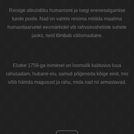
Reisige altruistliku humanismi ja isegi enesesalgamise
tunde poole. Nad on valmis reisima mööda maailma
humanitaarsetel eesmärkidel või rahvusvaheliste suhete
jaoks, neid tõmbab välismaalane.
Elutee 1759-ga inimesel on loomulik kalduvus luua
rahusadam, hubane elu, samuti põgeneda kõige eest, mis
võib häirida magusust ja rahu, mida nad nii armastavad.