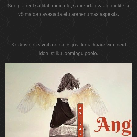
See planeet säilitab meie elu, suurendab vaatepunkte ja
võimaldab avastada elu arenenumas aspektis.
Kokkuvõtteks võib öelda, et just tema haare viib meid
idealistliku loomingu poole.