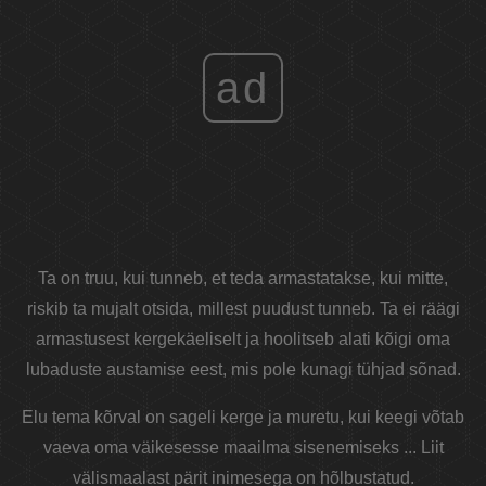
ad
Ta on truu, kui tunneb, et teda armastatakse, kui mitte,
riskib ta mujalt otsida, millest puudust tunneb. Ta ei räägi
armastusest kergekäeliselt ja hoolitseb alati kõigi oma
lubaduste austamise eest, mis pole kunagi tühjad sõnad.
Elu tema kõrval on sageli kerge ja muretu, kui keegi võtab
vaeva oma väikesesse maailma sisenemiseks ... Liit
välismaalast pärit inimesega on hõlbustatud.