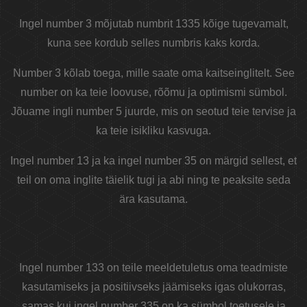
Ingel number 3 mõjutab numbrit 1335 kõige tugevamalt,
kuna see kordub selles numbris kaks korda.
Number 3 kõlab toega, mille saate oma kaitseinglitelt. See
number on ka teie loovuse, rõõmu ja optimismi sümbol.
Jõuame ingli number 5 juurde, mis on seotud teie tervise ja
ka teie isikliku kasvuga.
Ingel number 13 ja ka ingel number 35 on märgid sellest, et
teil on oma inglite täielik tugi ja abi ning te peaksite seda
ära kasutama.
Ingel number 133 on teile meeldetuletus oma teadmiste
kasutamiseks ja positiivseks jäämiseks igas olukorras,
samas kui ingel number 335 on ka sümbol toetusele ja