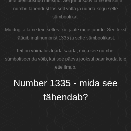
teie ülestõusnud meistrid. Sel juhul soovitame teil selle
numbri tähendust tõsiselt võtta ja uurida kogu selle
sümboolikat.
Muidugi aitame teid selles, kui jääte meie juurde. See tekst
räägib inglinumbrist 1335 ja selle sümboolikast.
Teil on võimalus teada saada, mida see number
sümboliseerida võib, kui see päeva jooksul paar korda teie
ette ilmub.
Number 1335 - mida see
tähendab?