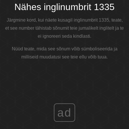
Nähes inglinumbrit 1335
Järgmine kord, kui näete kusagil inglinumbrit 1335, teate,
et see number tähistab sõnumit teie jumalikelt inglitelt ja te
ei ignoreeri seda kindlasti.
Nüüd teate, mida see sõnum võib sümboliseerida ja
milliseid muudatusi see teie ellu võib tuua.
ad