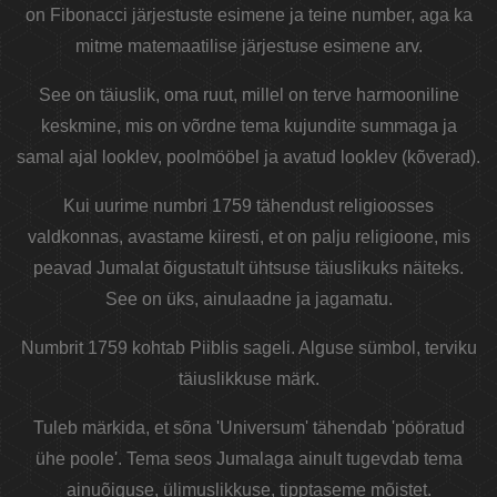
on Fibonacci järjestuste esimene ja teine ​​number, aga ka
mitme matemaatilise järjestuse esimene arv.
See on täiuslik, oma ruut, millel on terve harmooniline
keskmine, mis on võrdne tema kujundite summaga ja
samal ajal looklev, poolmööbel ja avatud looklev (kõverad).
Kui uurime numbri 1759 tähendust religioosses
valdkonnas, avastame kiiresti, et on palju religioone, mis
peavad Jumalat õigustatult ühtsuse täiuslikuks näiteks.
See on üks, ainulaadne ja jagamatu.
Numbrit 1759 kohtab Piiblis sageli. Alguse sümbol, terviku
täiuslikkuse märk.
Tuleb märkida, et sõna 'Universum' tähendab 'pööratud
ühe poole'. Tema seos Jumalaga ainult tugevdab tema
ainuõiguse, ülimuslikkuse, tipptaseme mõistet.