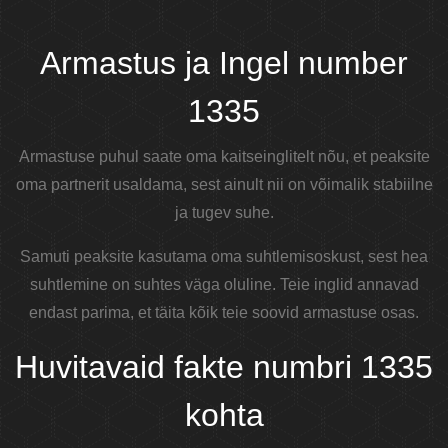
Armastus ja Ingel number
1335
Armastuse puhul saate oma kaitseinglitelt nõu, et peaksite
oma partnerit usaldama, sest ainult nii on võimalik stabiilne
ja tugev suhe.
Samuti peaksite kasutama oma suhtlemisoskust, sest hea
suhtlemine on suhtes väga oluline. Teie inglid annavad
endast parima, et täita kõik teie soovid armastuse osas.
Huvitavaid fakte numbri 1335
kohta