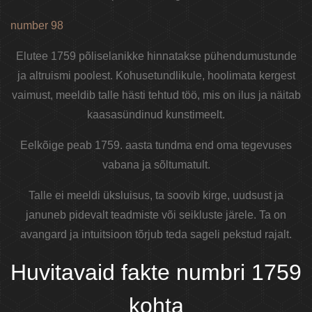
number 98
Elutee 1759 põliselanikke hinnatakse pühendumustunde
ja altruismi poolest. Kohusetundlikule, hoolimata kergest
vaimust, meeldib talle hästi tehtud töö, mis on ilus ja näitab
kaasasündinud kunstimeelt.
Eelkõige peab 1759. aasta tundma end oma tegevuses
vabana ja sõltumatult.
Talle ei meeldi üksluisus, ta soovib kirge, uudsust ja
januneb pidevalt teadmiste või seikluste järele. Ta on
avangard ja intuitsioon tõrjub teda sageli pekstud rajalt.
Huvitavaid fakte numbri 1759
kohta