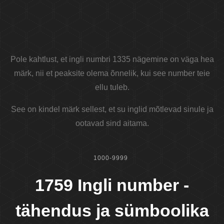
Pole kahtlust, et ingli numbri 1335 nägemine on väga hea
märk, nii et peaksite olema õnnelik, kui see number teie
ellu tuleb.
See on kindel märk sellest, et su inglid mõtlevad sinule ja
ootavad sind aitama.
1000-9999
1759 Ingli number -
tähendus ja sümboolika