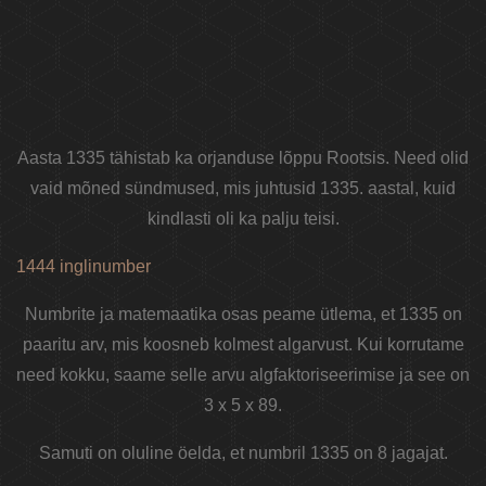
Aasta 1335 tähistab ka orjanduse lõppu Rootsis. Need olid
vaid mõned sündmused, mis juhtusid 1335. aastal, kuid
kindlasti oli ka palju teisi.
1444 inglinumber
Numbrite ja matemaatika osas peame ütlema, et 1335 on
paaritu arv, mis koosneb kolmest algarvust. Kui korrutame
need kokku, saame selle arvu algfaktoriseerimise ja see on
3 x 5 x 89.
Samuti on oluline öelda, et numbril 1335 on 8 jagajat.