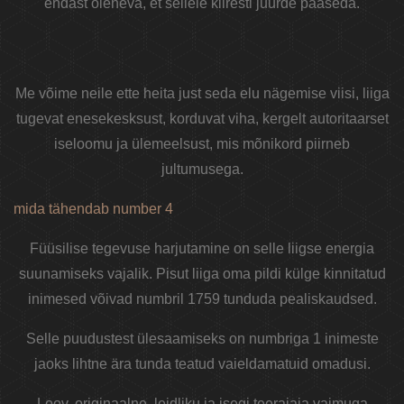
endast oleneva, et sellele kiiresti juurde pääseda.
Me võime neile ette heita just seda elu nägemise viisi, liiga
tugevat enesekesksust, korduvat viha, kergelt autoritaarset
iseloomu ja ülemeelsust, mis mõnikord piirneb
jultumusega.
mida tähendab number 4
Füüsilise tegevuse harjutamine on selle liigse energia
suunamiseks vajalik. Pisut liiga oma pildi külge kinnitatud
inimesed võivad numbril 1759 tunduda pealiskaudsed.
Selle puudustest ülesaamiseks on numbriga 1 inimeste
jaoks lihtne ära tunda teatud vaieldamatuid omadusi.
Loov, originaalne, leidliku ja isegi teerajaja vaimuga