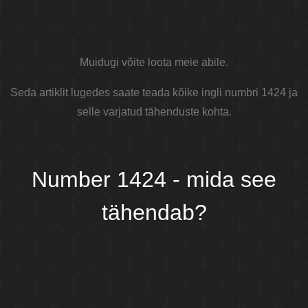
Muidugi võite loota meie abile.
Seda artiklit lugedes saate teada kõike ingli numbri 1424 ja
selle varjatud tähenduste kohta.
Number 1424 - mida see
tähendab?