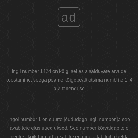
ad
Ingli number 1424 on kõigi selles sisalduvate arvude
koostamine, seega peame kõigepealt otsima numbrite 1, 4
ja 2 tähenduse.
Ingel number 1 on suurte jõududega ingli number ja see
avab teie elus uued uksed. See number kõrvaldab teie
meelest kõik hirmud ja kahtlused ning aitab teil mõelda