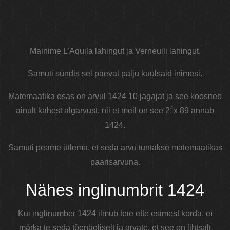
Mainime L’Aquila lahingut ja Verneuili lahingut.
Samuti sündis sel päeval palju kuulsaid inimesi.
Matemaatika osas on arvul 1424 10 jagajat ja see koosneb
4
ainult kahest algarvust, nii et meil on see 2
x 89 annab
1424.
Samuti peame ütlema, et seda arvu tuntakse matemaatikas
paarisarvuna.
Nähes inglinumbrit 1424
Kui inglinumber 1424 ilmub teie ette esimest korda, ei
märka te seda tõenäoliselt ja arvate, et see on lihtsalt