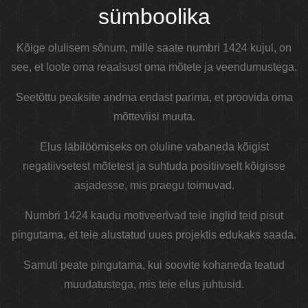
sümboolika
Kõige olulisem sõnum, mille saate numbri 1424 kujul, on
see, et loote oma reaalsust oma mõtete ja veendumustega.
Seetõttu peaksite andma endast parima, et proovida oma
mõtteviisi muuta.
Elus läbilöömiseks on oluline vabaneda kõigist
negatiivsetest mõtetest ja suhtuda positiivselt kõigisse
asjadesse, mis praegu toimuvad.
Numbri 1424 kaudu motiveerivad teie inglid teid pisut
pingutama, et teie alustatud uues projektis edukaks saada.
Samuti peate pingutama, kui soovite kohaneda teatud
muudatustega, mis teie elus juhtusid.