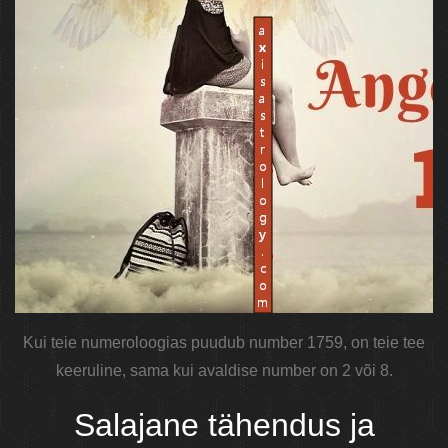
Kui teie numeroloogias puudub number 1759, on teie tee
keeruline, sama kui avaldise number on 2 või 8.
Salajane tähendus ja