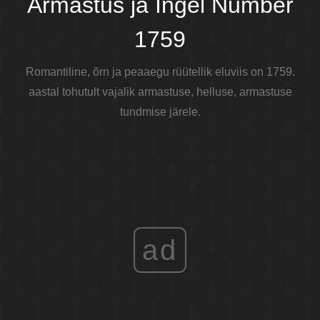
Armastus ja Ingel Number
1759
Romantiline, õrn ja peaaegu rüütellik eluviis on 1759.
aastal tohutult vajalik armastuse, helluse, armastuse
tundmise järele.
ad