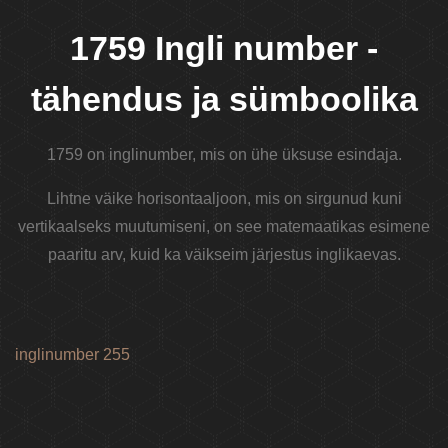
1759 Ingli number -
tähendus ja sümboolika
1759 on inglinumber, mis on ühe üksuse esindaja.
Lihtne väike horisontaaljoon, mis on sirgunud kuni
vertikaalseks muutumiseni, on see matemaatikas esimene
paaritu arv, kuid ka väikseim järjestus inglikaevas.
inglinumber 255