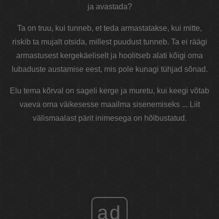
ja avastada?
Ta on truu, kui tunneb, et teda armastatakse, kui mitte,
riskib ta mujalt otsida, millest puudust tunneb. Ta ei räägi
armastusest kergekäeliselt ja hoolitseb alati kõigi oma
lubaduste austamise eest, mis pole kunagi tühjad sõnad.
Elu tema kõrval on sageli kerge ja muretu, kui keegi võtab
vaeva oma väikesesse maailma sisenemiseks ... Liit
välismaalast pärit inimesega on hõlbustatud.
ad