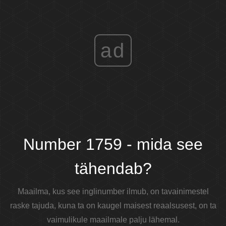
ad
Number 1759 - mida see
tähendab?
Maailma, kus see inglinumber ilmub, on tavainimestel
raske tajuda, kuna ta on kaugel maisest reaalsusest, on ta
vaimulikule maailmale palju lähemal.