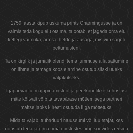
1759. aasta kipub uskuma prints Charmingusse ja on
valmis teda kogu elu otsima, ta ootab, et jagada oma elu
kellegi vaimuka, armsa, helde ja ausaga, mis viib sageli
pettumusteni.
Ta on kirglik ja jumalik olend, tema lummuse alla sattumine
on lihtne ja temaga koos elamine osutub siiski uueks
väljakutseks.
Igapäevaelu, majapidamistöid ja perekondlikke kohustusi
mitte köitvalt võib ta tavapärase mõtlemisega partneri
maitse jaoks kiiresti osutuda liiga mõttetuks.
Mida ta vajab, trubaduuri muuseumi või luuletajat, kes
nõustub teda järgima oma unistustes ning soovides reisida