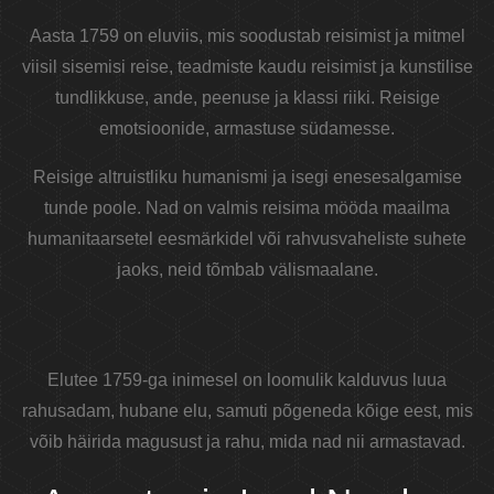
Aasta 1759 on eluviis, mis soodustab reisimist ja mitmel
viisil sisemisi reise, teadmiste kaudu reisimist ja kunstilise
tundlikkuse, ande, peenuse ja klassi riiki. Reisige
emotsioonide, armastuse südamesse.
Reisige altruistliku humanismi ja isegi enesesalgamise
tunde poole. Nad on valmis reisima mööda maailma
humanitaarsetel eesmärkidel või rahvusvaheliste suhete
jaoks, neid tõmbab välismaalane.
Elutee 1759-ga inimesel on loomulik kalduvus luua
rahusadam, hubane elu, samuti põgeneda kõige eest, mis
võib häirida magusust ja rahu, mida nad nii armastavad.