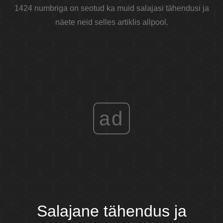
1424 numbriga on seotud ka muid salajasi tähendusi ja
näete neid selles artiklis allpool.
ad
Salajane tähendus ja