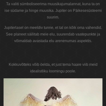
Ta valiti sümboliseerima muusikajumalannat, kuna ta on
ise südame ja hinge muusika. Jupiter on Päikesesüsteemi
suurim.
Jupiterlasel on meeldiv tunne, et tal on kõik oma vahendid.
See planeet säilitab meie elu, suurendab vaatepunkte ja
võimaldab avastada elu arenenumas aspektis.
Kokkuvõtteks võib öelda, et just tema haare viib meid
idealistliku loomingu poole.