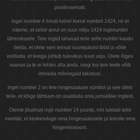
positiivsemalt.
Ingel number 4 ilmub kahel korral numbril 1424, nii et
näeme, et sellel arvul on suur mõju 1424 inglinumbri
tähendusele. Teie inglid tahavad teile selle numbri kaudu
öelda, et olete seni teinud suurepärast tööd ja võite
eeldada, et teiega juhtub tulevikus suuri asju. Olete õiges
suunas ja te ei tohiks alla anda, isegi kui teie teele võib
ilmneda mõningaid takistusi.
Ingel number 2 on teie hingesaatuse sümbol ja see ütleb
teile, et kõige tähtsam on usaldada oma jumalikke ingleid.
Oleme jõudnud ingli number 14 juurde, mis tuletab teile
meelde, et keskenduge oma hingesaatusele ja teenite oma
hingemissiooni.