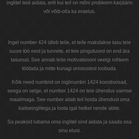
inglitel teid aidata, eriti kui teil on mõni probleem karjääris
või võib-olla ka eraelus.
Ingel number 424 ütleb teile, et teile makstakse tasu teie
suure töö eest ja tunnete, et teie pingutused on end ära
tasunud. See annab teile motivatsiooni veelgi rohkem
töötada ja mitte kunagi unistustest loobuda.
Kõik need numbrid on inglinumbri 1424 koostisosad,
seega on selge, et number 1424 on teie ühendus vaimse
maailmaga. See number aitab teil hoida ühendust oma
kaitseinglitega ja loota igal hetkel nende abile.
Sa peaksid lubama oma inglitel sind aidata ja saada osa
sinu elust.