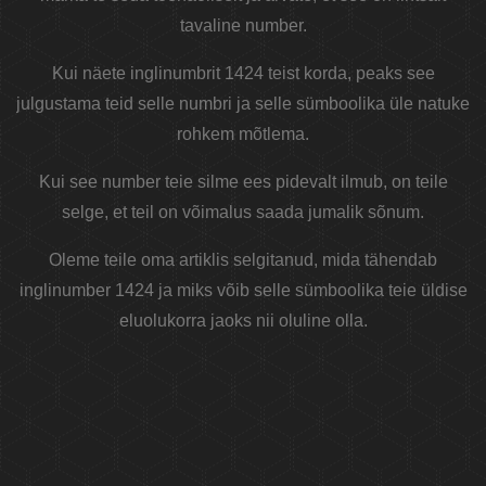
tavaline number.
Kui näete inglinumbrit 1424 teist korda, peaks see
julgustama teid selle numbri ja selle sümboolika üle natuke
rohkem mõtlema.
Kui see number teie silme ees pidevalt ilmub, on teile
selge, et teil on võimalus saada jumalik sõnum.
Oleme teile oma artiklis selgitanud, mida tähendab
inglinumber 1424 ja miks võib selle sümboolika teie üldise
eluolukorra jaoks nii oluline olla.