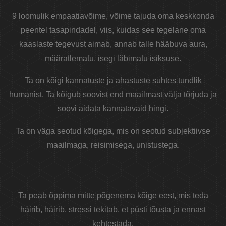
9 loomulik empaatiavõime, võime tajuda oma keskkonda
peentel tasapindadel, viis, kuidas see tegelane oma
kaaslaste tegevust aimab, annab talle hääbuva aura,
määratlematu, isegi läbimatu isiksuse.
Ta on kõigi kannatuste ja ahastuste suhtes tundlik
humanist. Ta kõigub soovist end maailmast välja tõrjuda ja
soovi aidata kannatavaid hingi.
Ta on väga seotud kõigega, mis on seotud subjektiivse
maailmaga, reisimisega, unistustega.
Ta peab õppima mitte põgenema kõige eest, mis teda
häirib, häirib, stressi tekitab, et püsti tõusta ja ennast
kehtestada.