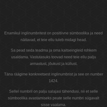
Enamikul inglinumbritest on positiivne sümboolika ja need
näitavad, et teie ellu tuleb midagi head.
Sa pead seda teadma ja oma kaitseingleid rohkem
usaldama. Vastutasuks toovad need teie ellu palju
armastust, jõukust ja küllust.
Täna räägime konkreetsest inglinumbrist ja see on number
1424.
Sellel numbril on palju salajasi tähendusi, nii et selle
sümboolika avastamiseks peate selle numbri sügavalt
sisse vaatama.