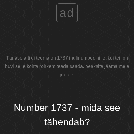
ad
Tänase artikli teema on 1737 inglinumber, nii et kui teil on
huvi selle kohta rohkem teada saada, peaksite jääma meie
juurde.
Number 1737 - mida see
tähendab?