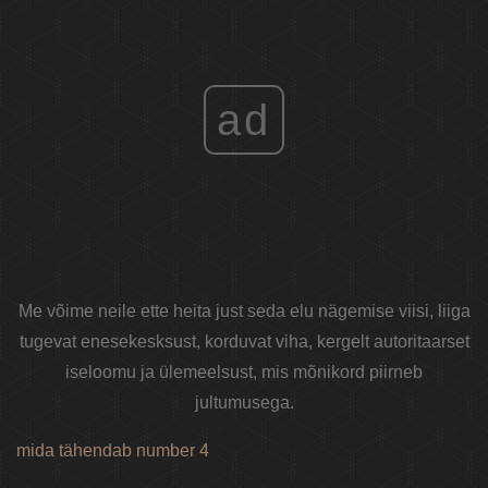
ad
Me võime neile ette heita just seda elu nägemise viisi, liiga
tugevat enesekesksust, korduvat viha, kergelt autoritaarset
iseloomu ja ülemeelsust, mis mõnikord piirneb
jultumusega.
mida tähendab number 4