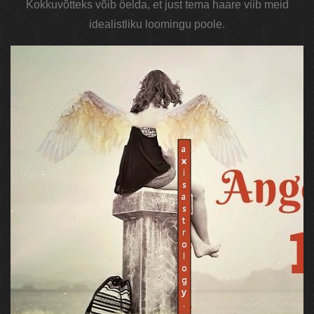
Kokkuvõtteks võib öelda, et just tema haare viib meid
idealistliku loomingu poole.