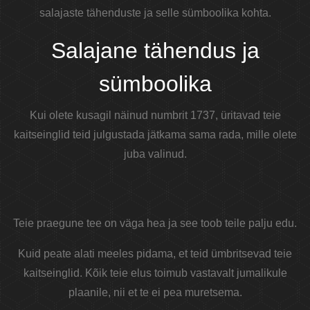
salajaste tähenduste ja selle sümboolika kohta.
Salajane tähendus ja
sümboolika
Kui olete kusagil näinud numbrit 1737, üritavad teie
kaitseinglid teid julgustada jätkama sama rada, mille olete
juba valinud.
Teie praegune tee on väga hea ja see toob teile palju edu.
Kuid peate alati meeles pidama, et teid ümbritsevad teie
kaitseinglid. Kõik teie elus toimub vastavalt jumalikule
plaanile, nii et te ei pea muretsema.