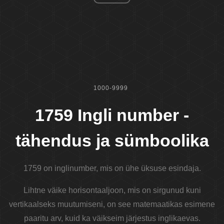
1000-9999
1759 Ingli number -
tähendus ja sümboolika
1759 on inglinumber, mis on ühe üksuse esindaja.
Lihtne väike horisontaaljoon, mis on sirgunud kuni
vertikaalseks muutumiseni, on see matemaatikas esimene
paaritu arv, kuid ka väikseim järjestus inglikaevas.