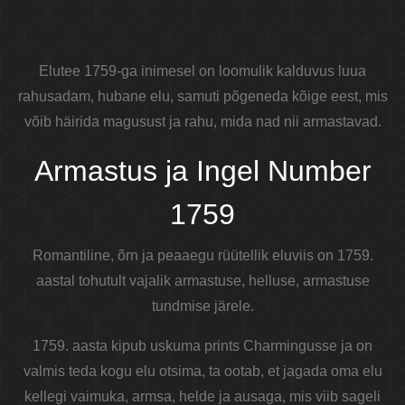
Elutee 1759-ga inimesel on loomulik kalduvus luua
rahusadam, hubane elu, samuti põgeneda kõige eest, mis
võib häirida magusust ja rahu, mida nad nii armastavad.
Armastus ja Ingel Number
1759
Romantiline, õrn ja peaaegu rüütellik eluviis on 1759.
aastal tohutult vajalik armastuse, helluse, armastuse
tundmise järele.
1759. aasta kipub uskuma prints Charmingusse ja on
valmis teda kogu elu otsima, ta ootab, et jagada oma elu
kellegi vaimuka, armsa, helde ja ausaga, mis viib sageli