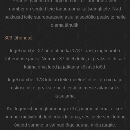
Peame mainima ka ingli number 17 tähendust. See
number on seotud teie tänuga oma kaitseinglitele. Nad
pakkusid teile suurepäraseid asju ja seetõttu peaksite neile
olema tänulik.
303 tähendus
Ingel number 37 on oluline ka 1737. aasta inglinumbri
tähenduse jaoks. Number 37 ütleb teile, et peaksite lihtsalt
käima oma teed ja jätkama kõvasti tööd.
Ingel number 173 tuletab teile meelde, et teil on nii palju
oskusi, nii et peaksite neid teiste inimeste aitamiseks
kasutama.
Kui tegemist on inglinumbriga 737, peame ütlema, et see
number motiveerib teid edasi liikuma, sest olete seni teinud
õigeid samme ja valinud õige suuna, mida järgite.