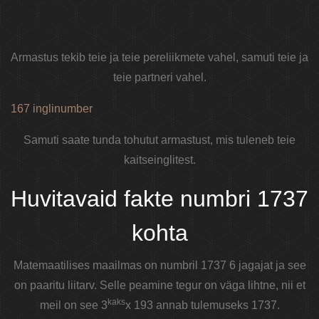
Armastus tekib teie ja teie pereliikmete vahel, samuti teie ja
teie partneri vahel.
167 inglinumber
Samuti saate tunda tohutut armastust, mis tuleneb teie
kaitseinglitest.
Huvitavaid fakte numbri 1737
kohta
Matemaatilises maailmas on numbril 1737 6 jagajat ja see
on paaritu liitarv. Selle peamine tegur on väga lihtne, nii et
kaks
meil on see 3
x 193 annab tulemuseks 1737.