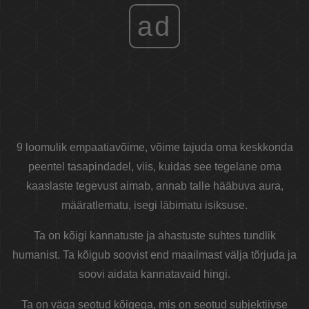
ad
9 loomulik empaatiavõime, võime tajuda oma keskkonda
peentel tasapindadel, viis, kuidas see tegelane oma
kaaslaste tegevust aimab, annab talle hääbuva aura,
määratlematu, isegi läbimatu isiksuse.
Ta on kõigi kannatuste ja ahastuste suhtes tundlik
humanist. Ta kõigub soovist end maailmast välja tõrjuda ja
soovi aidata kannatavaid hingi.
Ta on väga seotud kõigega, mis on seotud subjektiivse