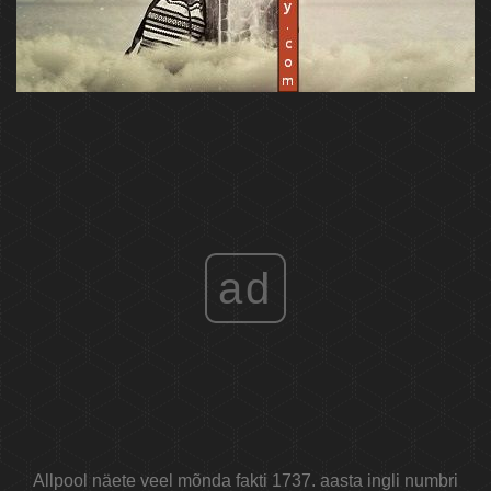
ad
Allpool näete veel mõnda fakti 1737. aasta ingli numbri