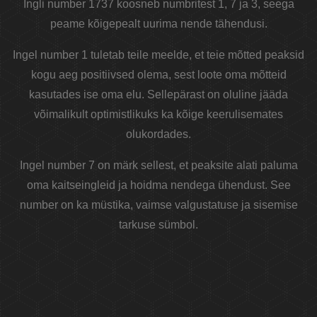
Ingli number 1737 koosneb numbritest 1, 7 ja 3, seega
peame kõigepealt uurima nende tähendusi.
Ingel number 1 tuletab teile meelde, et teie mõtted peaksid
kogu aeg positiivsed olema, sest loote oma mõtteid
kasutades ise oma elu. Sellepärast on oluline jääda
võimalikult optimistlikuks ka kõige keerulisemates
olukordades.
Ingel number 7 on märk sellest, et peaksite alati paluma
oma kaitseingleid ja hoidma nendega ühendust. See
number on ka müstika, vaimse valgustatuse ja sisemise
tarkuse sümbol.