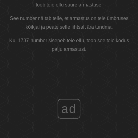
toob teie ellu suure armastuse.
See number näitab teile, et armastus on teie ümbruses
kõikjal ja peate selle lihtsalt ära tundma.
Kui 1737-number siseneb teie ellu, toob see teie kodus
palju armastust.
ad