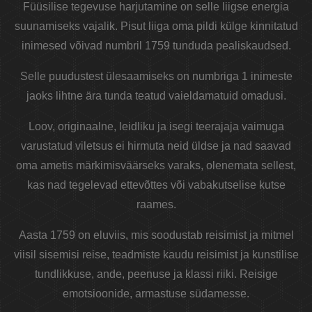
Füüsilise tegevuse harjutamine on selle liigse energia
suunamiseks vajalik. Pisut liiga oma pildi külge kinnitatud
inimesed võivad numbril 1759 tunduda pealiskaudsed.
Selle puudustest ülesaamiseks on numbriga 1 inimeste
jaoks lihtne ära tunda teatud vaieldamatuid omadusi.
Loov, originaalne, leidliku ja isegi teerajaja vaimuga
varustatud viletsus ei hirmuta neid üldse ja nad saavad
oma ametis märkimisväärseks varaks, olenemata sellest,
kas nad tegelevad ettevõttes või vabakutselise kutse
raames.
Aasta 1759 on eluviis, mis soodustab reisimist ja mitmel
viisil sisemisi reise, teadmiste kaudu reisimist ja kunstilise
tundlikkuse, ande, peenuse ja klassi riiki. Reisige
emotsioonide, armastuse südamesse.