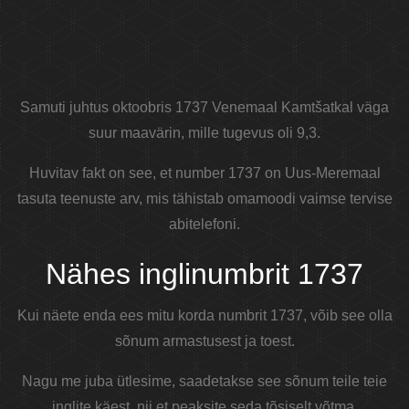
Samuti juhtus oktoobris 1737 Venemaal Kamtšatkal väga
suur maavärin, mille tugevus oli 9,3.
Huvitav fakt on see, et number 1737 on Uus-Meremaal
tasuta teenuste arv, mis tähistab omamoodi vaimse tervise
abitelefoni.
Nähes inglinumbrit 1737
Kui näete enda ees mitu korda numbrit 1737, võib see olla
sõnum armastusest ja toest.
Nagu me juba ütlesime, saadetakse see sõnum teile teie
inglite käest, nii et peaksite seda tõsiselt võtma.