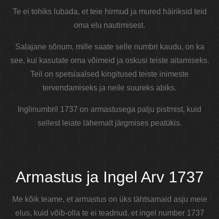
Te ei tohiks lubada, et teie hirmud ja mured häiriksid teid
oma elu nautimisest.
Salajane sõnum, mille saate selle numbri kaudu, on ka
see, kui kasutate oma võimeid ja oskusi teiste aitamiseks.
Teil on spetsiaalsed kingitused teiste inimeste
tervendamiseks ja neile suureks abiks.
Inglinumbril 1737 on armastusega palju pistmist, kuid
sellest leiate lähemalt järgmises peatükis.
Armastus ja Ingel Arv 1737
Me kõik teame, et armastus on üks tähtsamaid asju meie
elus, kuid võib-olla te ei teadnud, et ingel number 1737