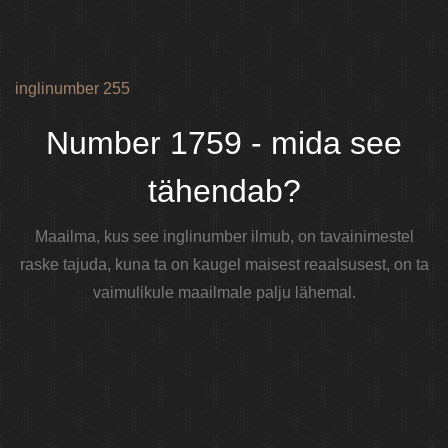
inglinumber 255
Number 1759 - mida see
tähendab?
Maailma, kus see inglinumber ilmub, on tavainimestel
raske tajuda, kuna ta on kaugel maisest reaalsusest, on ta
vaimulikule maailmale palju lähemal.