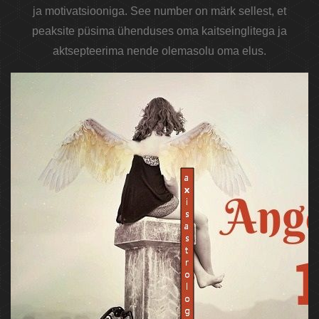
ja motivatsiooniga. See number on märk sellest, et
peaksite püsima ühenduses oma kaitseinglitega ja
aktsepteerima nende olemasolu oma elus.