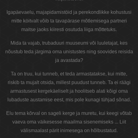
Igapäevaelu, majapidamistöid ja perekondlikke kohustusi
mitte köitvalt võib ta tavapärase mõtlemisega partneri
maitse jaoks kiiresti osutuda liiga mõttetuks.
Mida ta vajab, trubaduuri muuseumi või luuletajat, kes
nõustub teda järgima oma unistustes ning soovides reisida
ja avastada?
Ta on truu, kui tunneb, et teda armastatakse, kui mitte,
riskib ta mujalt otsida, millest puudust tunneb. Ta ei räägi
armastusest kergekäeliselt ja hoolitseb alati kõigi oma
lubaduste austamise eest, mis pole kunagi tühjad sõnad.
Elu tema kõrval on sageli kerge ja muretu, kui keegi võtab
vaeva oma väikesesse maailma sisenemiseks ... Liit
välismaalast pärit inimesega on hõlbustatud.