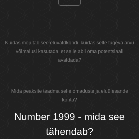
Kuidas mõjutab see eluvaldkondi, kuidas selle tugeva arvu
võimalusi kasutada, et selle abil oma potentsiaali
avaldada?
Mida peaksite teadma selle omaduste ja eluülesande
kohta?
Number 1999 - mida see
tähendab?