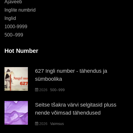
Ajaveeb
Inglite numbrid
Inglid
1000-9999
500–999
Hot Number
627 Ingli number - tähendus ja
sümboolika
2026
500–999
Seitse tšakra värvi selgitasid pluss
nende võimsad tähendused
2026
Vaimsus