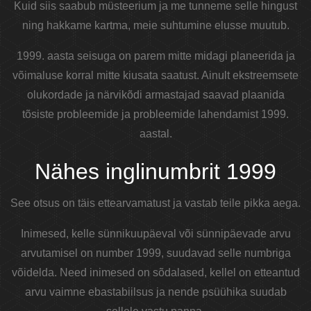
Kuid siis saabub müsteerium ja me tunneme selle hingust
ning hakkame kartma, meie suhtumine elusse muutub.
1999. aasta seisuga on parem mitte midagi planeerida ja
võimaluse korral mitte kiusata saatust. Ainult ekstreemsete
olukordade ja närvikõdi armastajad saavad plaanida
tõsiste probleemide ja probleemide lahendamist 1999.
aastal.
Nähes inglinumbrit 1999
See otsus on täis ettearvamatust ja vastab teile pikka aega.
Inimesed, kelle sünnikuupäeval või sünnipäevade arvu
arvutamisel on number 1999, suudavad selle numbriga
võidelda. Need inimesed on sõdalased, kellel on etteantud
arvu vaimne ebastabiilsus ja nende psüühika suudab