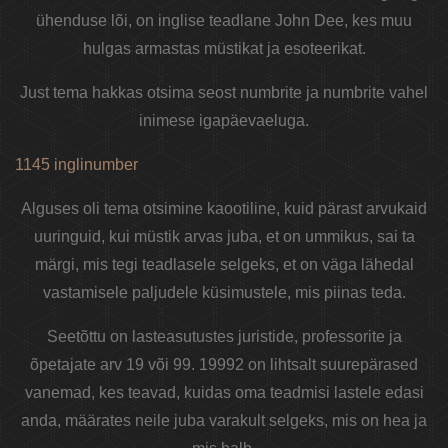
ühenduse lõi, on inglise teadlane John Dee, kes muu
hulgas armastas müstikat ja esoteerikat.
Just tema hakkas otsima seost numbrite ja numbrite vahel
inimese igapäevaeluga.
1145 inglinumber
Alguses oli tema otsimine kaootiline, kuid pärast arvukaid
uuringuid, kui müstik arvas juba, et on ummikus, sai ta
märgi, mis tegi teadlasele selgeks, et on väga lähedal
vastamisele paljudele küsimustele, mis piinas teda.
Seetõttu on lasteasutustes juristide, professorite ja
õpetajate arv 19 või 99. 19992 on lihtsalt suurepärased
vanemad, kes teavad, kuidas oma teadmisi lastele edasi
anda, määrates neile juba varakult selgeks, mis on hea ja