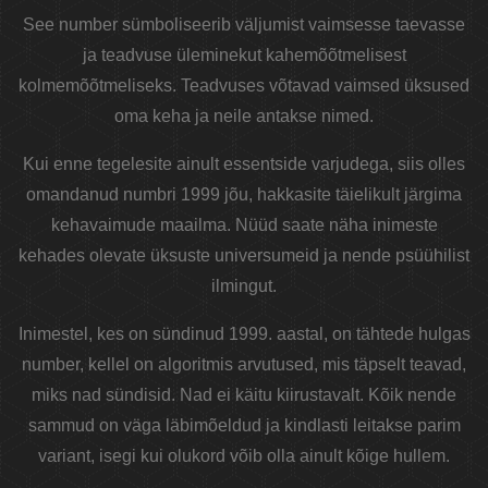
See number sümboliseerib väljumist vaimsesse taevasse
ja teadvuse üleminekut kahemõõtmelisest
kolmemõõtmeliseks. Teadvuses võtavad vaimsed üksused
oma keha ja neile antakse nimed.
Kui enne tegelesite ainult essentside varjudega, siis olles
omandanud numbri 1999 jõu, hakkasite täielikult järgima
kehavaimude maailma. Nüüd saate näha inimeste
kehades olevate üksuste universumeid ja nende psüühilist
ilmingut.
Inimestel, kes on sündinud 1999. aastal, on tähtede hulgas
number, kellel on algoritmis arvutused, mis täpselt teavad,
miks nad sündisid. Nad ei käitu kiirustavalt. Kõik nende
sammud on väga läbimõeldud ja kindlasti leitakse parim
variant, isegi kui olukord võib olla ainult kõige hullem.