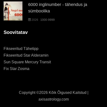
6000 inglinumber - tähendus ja
sümboolika
2026
1000-9999
Soovitatav
Fikseeritud Tähetipp
Fikseeritud Star Alderamin
Sun Square Mercury Transit
Fix Star Zosma
Copyright ©
2026 Kõik Õigused Kaitstud |
axisastrology.com