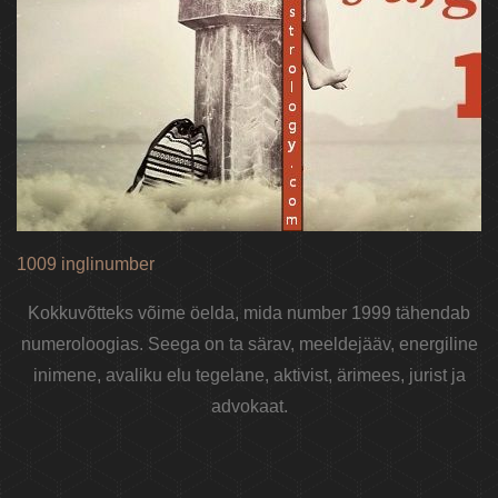
1009 inglinumber
Kokkuvõtteks võime öelda, mida number 1999 tähendab
numeroloogias. Seega on ta särav, meeldejääv, energiline
inimene, avaliku elu tegelane, aktivist, ärimees, jurist ja
advokaat.