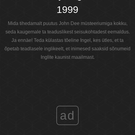
1999
Mida tihedamalt puutus John Dee müsteeriumiga kokku,
seda kaugemale ta teaduslikest seisukohtadest eemaldus.
Ja ennäe! Teda külastas tõeline Ingel, kes ütles, et ta
õpetab teadlasele inglikeelt, et inimesed saaksid sõnumeid
Inglite kaunist maailmast.
ad