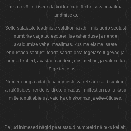
mis on võti nii iseenda kui ka meid ümbritseva maailma
tundmiseks.
Selle salajaste teadmiste valdkonna abil, mis uurib seotust
numbrite varjatud esoteerilise tähenduse ja nende
avaldumise vahel maailmas, kus me elame, saate
ennustada saatust, teada saada oma tegelase tugevad ja
nõrgad küljed, avastada andeid, mis meil on, ja valime ka
õige tee elus. …
Numeroloogia aitab luua inimeste vahel soodsaid suhteid,
analüüsides nende isiklikke omadusi, millest on palju kasu
mitte ainult abielus, vaid ka ühiskonnas ja ettevõtluses.
Paljud inimesed nägid paaristatud numbreid näiteks kellalt.