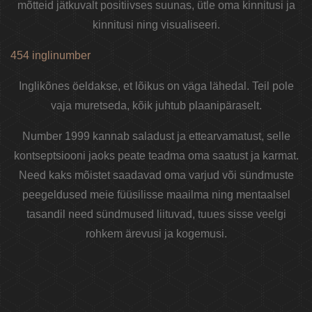
mõtteid jätkuvalt positiivses suunas, ütle oma kinnitusi ja
kinnitusi ning visualiseeri.
454 inglinumber
Inglikõnes öeldakse, et lõikus on väga lähedal. Teil pole
vaja muretseda, kõik juhtub plaanipäraselt.
Number 1999 kannab saladust ja ettearvamatust, selle
kontseptsiooni jaoks peate teadma oma saatust ja karmat.
Need kaks mõistet saadavad oma varjud või sündmuste
peegeldused meie füüsilisse maailma ning mentaalsel
tasandil need sündmused liituvad, tuues sisse veelgi
rohkem ärevusi ja kogemusi.