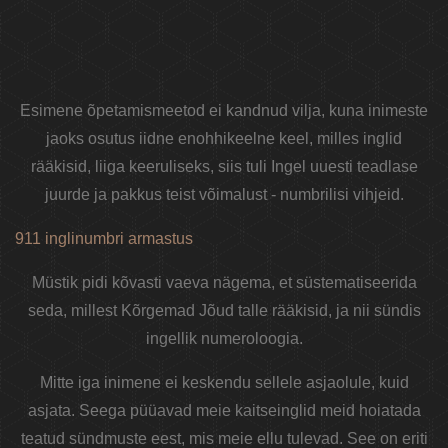
Esimene õpetamismeetod ei kandnud vilja, kuna inimeste
jaoks osutus iidne enohhikeelne keel, milles inglid
rääkisid, liiga keeruliseks, siis tuli Ingel uuesti teadlase
juurde ja pakkus teist võimalust - numbrilisi vihjeid.
911 inglinumbri armastus
Müstik pidi kõvasti vaeva nägema, et süstematiseerida
seda, millest Kõrgemad Jõud talle rääkisid, ja nii sündis
ingellik numeroloogia.
Mitte iga inimene ei keskendu sellele asjaolule, kuid
asjata. Seega püüavad meie kaitseinglid meid hoiatada
teatud sündmuste eest, mis meie ellu tulevad. See on eriti