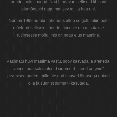
nende jaoks loodud. Nad hindavad selliseid lihtsaid
elumõnusid nagu maitsev toit ja hea uni.
Numbri 1999 numbri tähendus ütleb selgelt: rutiin pole
mõeldud selliseks, nende inimeste elu raisatakse
rutiinsesse möllu, mis on nagu elus matmine.
Väsimatu huvi maailma vastu, soov kasvada ja areneda,
võime luua sotsiaalseid sidemeid - need on „viie“
peamised anded, mille üle nad saavad õigusega uhked
olla ja sünnist surmani kasutada.