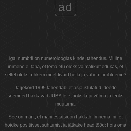
ad
Igal numbril on numeroloogias kindel tähendus. Milline
inimene ei taha, et tema elu oleks võimalikult edukas, et
sellel oleks rohkem meeldivaid hetki ja vähem probleeme?
Järjekord 1999 tähendab, et äsja istutatud ideede
seemned hakkavad JUBA teie jaoks kuju võtma ja teoks
muutuma.
See on märk, et manifestatsioon hakkab ilmnema, nii et
hoidke positiivset suhtumist ja jätkake head tööd; hoia oma