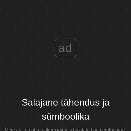
ad
Salajane tähendus ja
sümboolika
Meie ajal on üha rohkem inimesi huvitatud numeroloogiast,