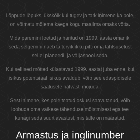
Lõppude lõpuks, ükskõik kui tugev ja tark inimene ka pole,
on võimatu mõlema käega kogu maailma omaks võtta.
Mida paremini loetud ja haritud on 1999. aasta omanik,
seda selgemini näeb ta terviklikku pilti oma tähtsusetust
sellel planeedil ja väljaspool seda.
Kui sellised mõtted külastavad 1999. aastat juba enne, kui
isikus potentsiaal isikus avaldub, võib see edaspidisele
saatusele halvasti mõjuda.
Sest inimene, kes pole teatud oskusi saavutanud, võib
loobuda oma väikese tähenduse mõistmisest ega tee
kunagi seda suurt avastust, mis talle on määratud.
Armastus ja inglinumber