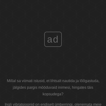
ad
Millal sa viimati istusid, et lihtsalt nautida ja lõõgastuda,
jälgides pargis mööduvaid inimesi, hingates täis
kopsudega?
Ingli vibratsioonid on endiselt ümberringi, olenemata meie