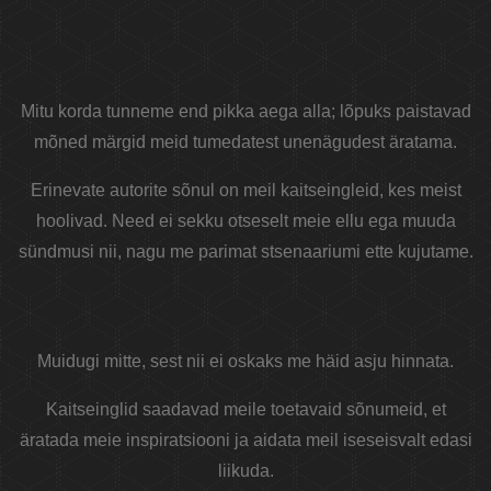
Mitu korda tunneme end pikka aega alla; lõpuks paistavad
mõned märgid meid tumedatest unenägudest äratama.
Erinevate autorite sõnul on meil kaitseingleid, kes meist
hoolivad. Need ei sekku otseselt meie ellu ega muuda
sündmusi nii, nagu me parimat stsenaariumi ette kujutame.
Muidugi mitte, sest nii ei oskaks me häid asju hinnata.
Kaitseinglid saadavad meile toetavaid sõnumeid, et
äratada meie inspiratsiooni ja aidata meil iseseisvalt edasi
liikuda.