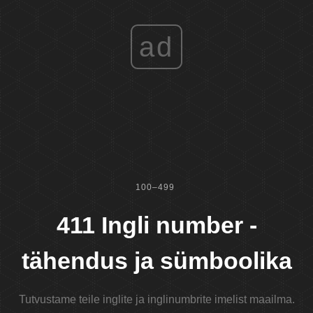
ad
100–499
411 Ingli number -
tähendus ja sümboolika
Tutvustame teile inglite ja inglinumbrite imelist maailma.