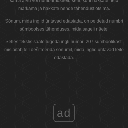
sama arvu või numbrimustreid seni, kuni hakkate neid
märkama ja hakkate nende tähendust otsima.
Sõnum, mida inglid üritavad edastada, on peidetud numbri
sümboolses tähenduses, mida sageli näete.
Selles tekstis saate lugeda ingli numbri 207 sümboolikast,
mis aitab teil dešifreerida sõnumit, mida inglid üritavad teile
edastada.
ad