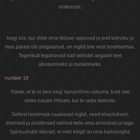
olukorrast.
Isegi siis, kui olete oma töösse uppunud ja end tuleviku ja
muu pärast üle pingutanud, on inglid teie eest hoolitsemas.
Tegelikult tegutsevad nad sellistel aegadel teie
abistamiseks ja toetamiseks.
number 18
Näete, et te ei pea isegi taevavõimu uskuma, kuid see
oleks natuke lihtsam, kui te seda teeksite.
Sellest hoolimata saadavad inglid, need ebaolulised,
imelised ja positiivsed vaimud teile oma armastust ja tuge.
Spiritualistid ütlevad, et meil kõigil on oma kaitseinglid.