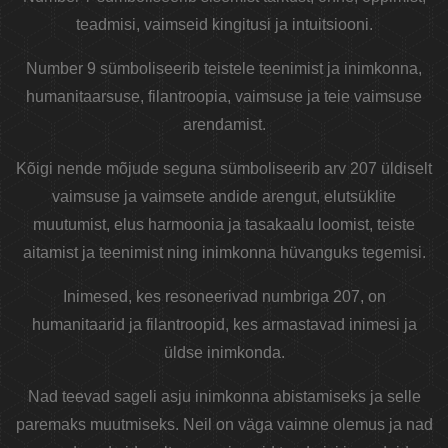
teadmisi, vaimseid kingitusi ja intuitsiooni.
Number 9 sümboliseerib teistele teenimist ja inimkonna,
humanitaarsuse, filantroopia, vaimsuse ja teie vaimsuse
arendamist.
Kõigi nende mõjude seguna sümboliseerib arv 207 üldiselt
vaimsuse ja vaimsete andide arengut, elutsüklite
muutumist, elus harmoonia ja tasakaalu loomist, teiste
aitamist ja teenimist ning inimkonna hüvanguks tegemisi.
Inimesed, kes resoneerivad numbriga 207, on
humanitaarid ja filantroopid, kes armastavad inimesi ja
üldse inimkonda.
Nad teevad sageli asju inimkonna abistamiseks ja selle
paremaks muutmiseks. Neil on väga vaimne olemus ja nad