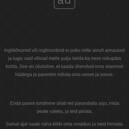
Inglikõnumid või inglinumbrid ei paku mitte ainult armastust
ja tuge, vaid võivad meile palju öelda ka meie isikupära
kohta. See on ülioluline, et saada ühendust oma sisemise
häälega ja paremini mõista oma soove ja soove.
Enda parem tundmine aitab teil parandada asju, mida
peate valeks, ja teid piirata.
Samal ajal saate näha kõiki oma omadusi ja neid hinnata.