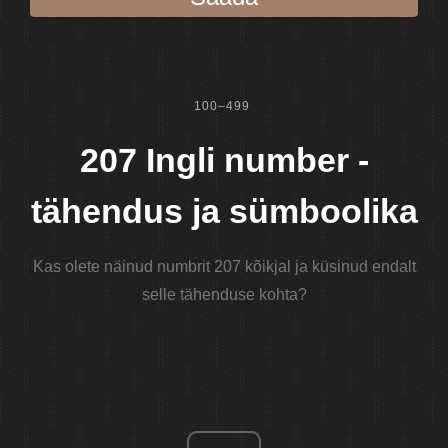
100–499
207 Ingli number -
tähendus ja sümboolika
Kas olete näinud numbrit 207 kõikjal ja küsinud endalt
selle tähenduse kohta?