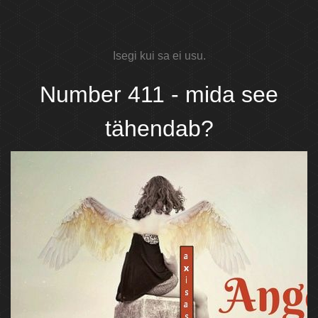
Isegi kui sa ei usu.
Number 411 - mida see
tähendab?