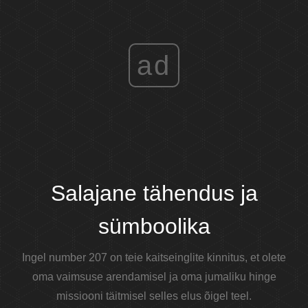
ad
Salajane tähendus ja
sümboolika
Ingel number 207 on teie kaitseinglite kinnitus, et olete
oma vaimsuse arendamisel ja oma jumaliku hinge
missiooni täitmisel selles elus õigel teel.