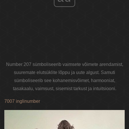
Number 207 sümboliseerib vaimsete võimete arendamist,
suuremate elutsüklite lõppu ja uute algust. Samuti
sümboliseerib see kohanemisvõimet, harmooniat,
tasakaalu, vaimsust, sisemist tarkust ja intuitsiooni.
7007 inglinumber