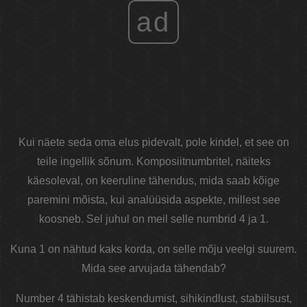
ad
Kui näete seda oma elus pidevalt, pole kindel, et see on
teile ingellik sõnum. Komposiitnumbritel, näiteks
käesoleval, on keeruline tähendus, mida saab kõige
paremini mõista, kui analüüsida aspekte, millest see
koosneb. Sel juhul on meil selle numbrid 4 ja 1.
Kuna 1 on nähtud kaks korda, on selle mõju veelgi suurem.
Mida see arvujada tähendab?
Number 4 tähistab keskendumist, sihikindlust, stabiilsust,