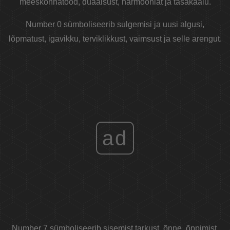
meeskonnatööd, duaalsust, harmooniat ja tasakaalu.
Number 0 sümboliseerib sulgemisi ja uusi algusi,
lõpmatust, igavikku, terviklikkust, vaimsust ja selle arengut.
ad
Number 7 sümboliseerib sisemist tarkust, õnne, õppimist,