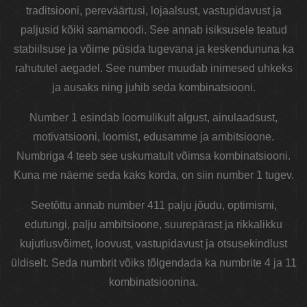
traditsiooni, pereväärtusi, lojaalsust, vastupidavust ja
paljusid kõiki samamoodi. See annab isiksusele teatud
stabiilsuse ja võime püsida tugevana ja keskendununa ka
rahututel aegadel. See number muudab inimesed uhkeks
ja ausaks ning juhib seda kombinatsiooni.
Number 1 esindab loomulikult algust, ainulaadsust,
motivatsiooni, loomist, edusamme ja ambitsioone.
Numbriga 4 teeb see uskumatult võimsa kombinatsiooni.
Kuna me näeme seda kaks korda, on siin number 1 tugev.
Seetõttu annab number 411 palju jõudu, optimismi,
edutungi, palju ambitsioone, suurepärast ja rikkalikku
kujutlusvõimet, loovust, vastupidavust ja otsusekindlust
üldiselt. Seda numbrit võiks tõlgendada ka numbrite 4 ja 11
kombinatsioonina.