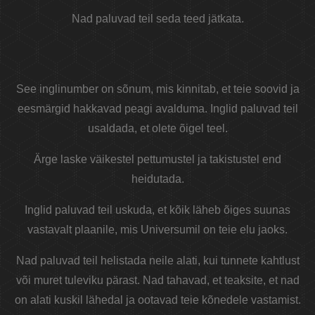
Nad paluvad teil seda teed jätkata.
See inglinumber on sõnum, mis kinnitab, et teie soovid ja
eesmärgid hakkavad peagi avalduma. Inglid paluvad teil
usaldada, et olete õigel teel.
Ärge laske väikestel pettumustel ja takistustel end
heidutada.
Inglid paluvad teil uskuda, et kõik läheb õiges suunas
vastavalt plaanile, mis Universumil on teie elu jaoks.
Nad paluvad teil helistada neile alati, kui tunnete kahtlust
või muret tuleviku pärast. Nad tahavad, et teaksite, et nad
on alati kuskil lähedal ja ootavad teie kõnedele vastamist.