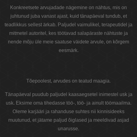
Konkreetsete arvujadade nägemine on nähtus, mis on
juhtunud juba vanast ajast, kuid tänapäeval tundub, et
teadlikkus sellest ärkab. Paljudel vaimulikel, terapeutidel ja
mitmetel autoritel, kes töötavad salapäraste nähtuste ja
nende mõju üle meie saatuse väidete arvule, on kõrgem
eesmärk.
Tõepoolest, arvudes on teatud maagia.
Tänapäeval puudub paljudel kaasaegsetel inimestel usk ja
usk. Eksime oma tihedasse töö-, töö- ja ainult töömaailma.
Oleme karjääri ja rahanduse suhtes nii kinnisideeks
muutunud, et jätame paljud õiglased ja meeldivad asjad
unarusse.