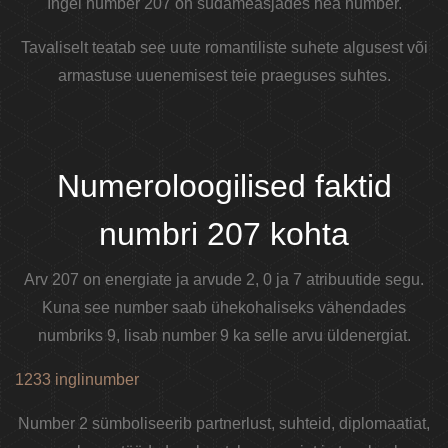
Ingel number 207 on südameasjades hea number.
Tavaliselt teatab see uute romantiliste suhete algusest või
armastuse uuenemisest teie praeguses suhtes.
Numeroloogilised faktid
numbri 207 kohta
Arv 207 on energiate ja arvude 2, 0 ja 7 atribuutide segu.
Kuna see number saab ühekohaliseks vähendades
numbriks 9, lisab number 9 ka selle arvu üldenergiat.
1233 inglinumber
Number 2 sümboliseerib partnerlust, suhteid, diplomaatiat,