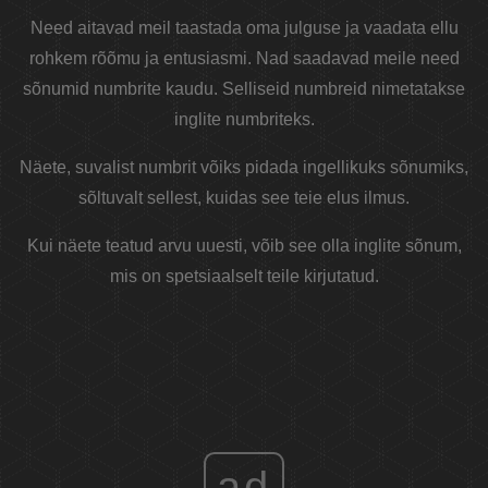
Need aitavad meil taastada oma julguse ja vaadata ellu
rohkem rõõmu ja entusiasmi. Nad saadavad meile need
sõnumid numbrite kaudu. Selliseid numbreid nimetatakse
inglite numbriteks.
Näete, suvalist numbrit võiks pidada ingellikuks sõnumiks,
sõltuvalt sellest, kuidas see teie elus ilmus.
Kui näete teatud arvu uuesti, võib see olla inglite sõnum,
mis on spetsiaalselt teile kirjutatud.
ad