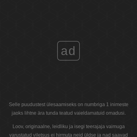
ad
Selle puudustest ülesaamiseks on numbriga 1 inimeste
jaoks lihtne ära tunda teatud vaieldamatuid omadusi.
Loov, originaalne, leidliku ja isegi teerajaja vaimuga
varustatud viletsus ei hirmuta neid üldse ja nad saavad