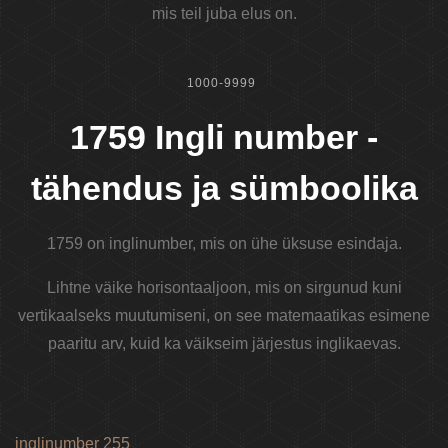
mis teil juba elus on.
1000-9999
1759 Ingli number -
tähendus ja sümboolika
1759 on inglinumber, mis on ühe üksuse esindaja.
Lihtne väike horisontaaljoon, mis on sirgunud kuni
vertikaalseks muutumiseni, on see matemaatikas esimene
paaritu arv, kuid ka väikseim järjestus inglikaevas.
inglinumber 255