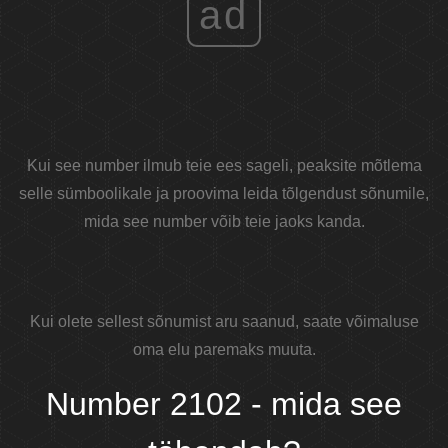
ad
Kui see number ilmub teie ees sageli, peaksite mõtlema
selle sümboolikale ja proovima leida tõlgendust sõnumile,
mida see number võib teie jaoks kanda.
Kui olete sellest sõnumist aru saanud, saate võimaluse
oma elu paremaks muuta.
Number 2102 - mida see