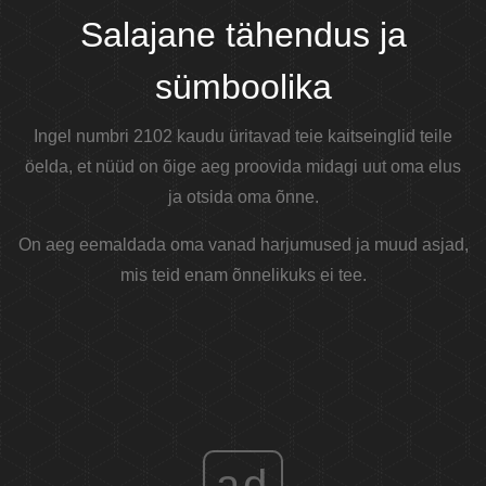
Salajane tähendus ja
sümboolika
Ingel numbri 2102 kaudu üritavad teie kaitseinglid teile
öelda, et nüüd on õige aeg proovida midagi uut oma elus
ja otsida oma õnne.
On aeg eemaldada oma vanad harjumused ja muud asjad,
mis teid enam õnnelikuks ei tee.
ad