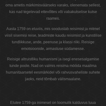
oma ametis märkimisväärseks varaks, olenemata sellest,
kas nad tegelevad ettevõttes või vabakutselise kutse
raames.
Aasta 1759 on eluviis, mis soodustab reisimist ja mitmel
viisil sisemisi reise, teadmiste kaudu reisimist ja kunstilise
tundlikkuse, ande, peenuse ja klassi riiki. Reisige
emotsioonide, armastuse südamesse.
Reisige altruistliku humanismi ja isegi enesesalgamise
tunde poole. Nad on valmis reisima mööda maailma
humanitaarsetel eesmärkidel või rahvusvaheliste suhete
jaoks, neid tõmbab välismaalane.
Elutee 1759-ga inimesel on loomulik kalduvus luua