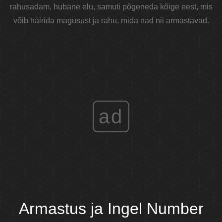
rahusadam, hubane elu, samuti põgeneda kõige eest, mis
võib häirida magusust ja rahu, mida nad nii armastavad.
ad
Armastus ja Ingel Number