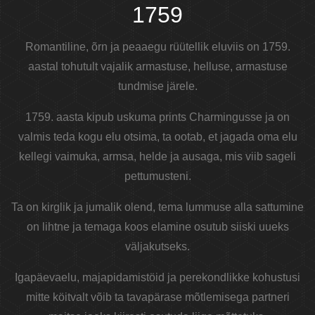
1759
Romantiline, õrn ja peaaegu rüütellik eluviis on 1759.
aastal tohutult vajalik armastuse, helluse, armastuse
tundmise järele.
1759. aasta kipub uskuma prints Charmingusse ja on
valmis teda kogu elu otsima, ta ootab, et jagada oma elu
kellegi vaimuka, armsa, helde ja ausaga, mis viib sageli
pettumusteni.
Ta on kirglik ja jumalik olend, tema lummuse alla sattumine
on lihtne ja temaga koos elamine osutub siiski uueks
väljakutseks.
Igapäevaelu, majapidamistöid ja perekondlikke kohustusi
mitte köitvalt võib ta tavapärase mõtlemisega partneri