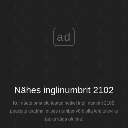
ad
Nähes inglinumbrit 2102
Kui näete oma elu teatud hetkel ingli numbrit 2102,
peaksite teadma, et see number võib olla teie tuleviku
jaoks väga oluline.