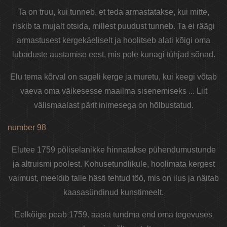
Ta on truu, kui tunneb, et teda armastatakse, kui mitte,
riskib ta mujalt otsida, millest puudust tunneb. Ta ei räägi
armastusest kergekäeliselt ja hoolitseb alati kõigi oma
lubaduste austamise eest, mis pole kunagi tühjad sõnad.
Elu tema kõrval on sageli kerge ja muretu, kui keegi võtab
vaeva oma väikesesse maailma sisenemiseks ... Liit
välismaalast pärit inimesega on hõlbustatud.
number 98
Elutee 1759 põliselanikke hinnatakse pühendumustunde
ja altruismi poolest. Kohusetundlikule, hoolimata kergest
vaimust, meeldib talle hästi tehtud töö, mis on ilus ja näitab
kaasasündinud kunstimeelt.
Eelkõige peab 1759. aasta tundma end oma tegevuses