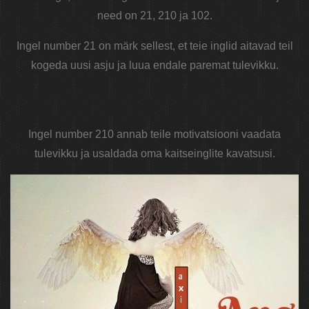
need on 21, 210 ja 102.
Ingel number 21 on märk sellest, et teie inglid aitavad teil
kogeda uusi asju ja luua endale paremat tulevikku.
Ingel number 210 annab teile motivatsiooni vaadata
tulevikku ja usaldada oma kaitseinglite kavatsusi.