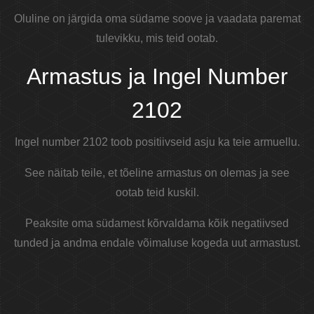
Oluline on järgida oma südame soove ja vaadata paremat
tulevikku, mis teid ootab.
Armastus ja Ingel Number
2102
Ingel number 2102 toob positiivseid asju ka teie armuellu.
See näitab teile, et tõeline armastus on olemas ja see
ootab teid kuskil.
Peaksite oma südamest kõrvaldama kõik negatiivsed
tunded ja andma endale võimaluse kogeda uut armastust.