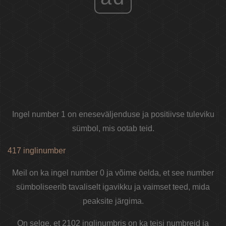
Ingel number 1 on eneseväljenduse ja positiivse tuleviku
sümbol, mis ootab teid.
417 inglinumber
Meil on ka ingel number 0 ja võime öelda, et see number
sümboliseerib tavaliselt igavikku ja vaimset teed, mida
peaksite järgima.
On selge, et 2102 inglinumbris on ka teisi numbreid ja