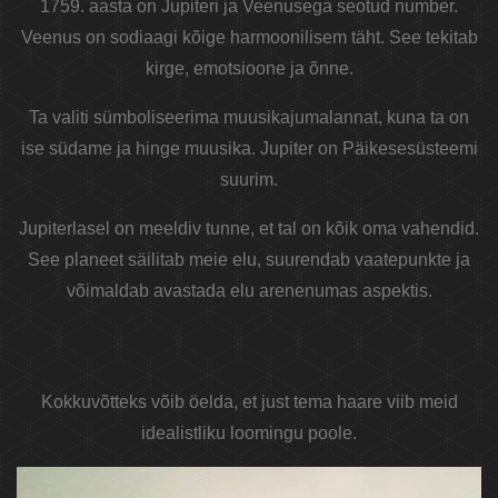
1759. aasta on Jupiteri ja Veenusega seotud number.
Veenus on sodiaagi kõige harmoonilisem täht. See tekitab
kirge, emotsioone ja õnne.
Ta valiti sümboliseerima muusikajumalannat, kuna ta on
ise südame ja hinge muusika. Jupiter on Päikesesüsteemi
suurim.
Jupiterlasel on meeldiv tunne, et tal on kõik oma vahendid.
See planeet säilitab meie elu, suurendab vaatepunkte ja
võimaldab avastada elu arenenumas aspektis.
Kokkuvõtteks võib öelda, et just tema haare viib meid
idealistliku loomingu poole.