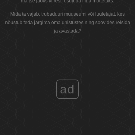
maitse jaoks kiiresti osutuda liiga mõttetuks.
Mida ta vajab, trubaduuri muuseumi või luuletajat, kes
nõustub teda järgima oma unistustes ning soovides reisida
ja avastada?
ad