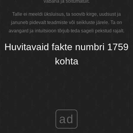
vabana ja sõltumatult.
Talle ei meeldi üksluisus, ta soovib kirge, uudsust ja
januneb pidevalt teadmiste või seikluste järele. Ta on
avangard ja intuitsioon tõrjub teda sageli pekstud rajalt.
Huvitavaid fakte numbri 1759
kohta
ad