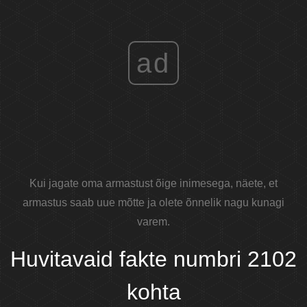
ad
Kui jagate oma armastust õige inimesega, näete, et
armastus saab uue mõtte ja olete õnnelik nagu kunagi
varem.
Huvitavaid fakte numbri 2102
kohta