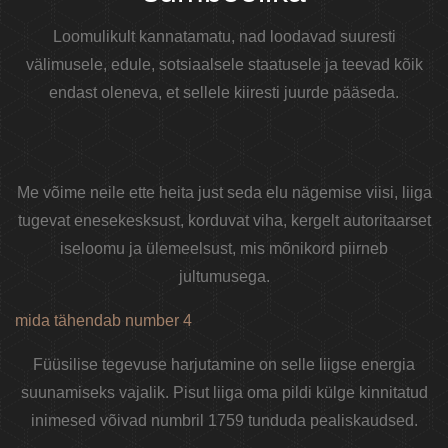
Loomulikult kannatamatu, nad loodavad suuresti
välimusele, edule, sotsiaalsele staatusele ja teevad kõik
endast oleneva, et sellele kiiresti juurde pääseda.
Me võime neile ette heita just seda elu nägemise viisi, liiga
tugevat enesekesksust, korduvat viha, kergelt autoritaarset
iseloomu ja ülemeelsust, mis mõnikord piirneb
jultumusega.
mida tähendab number 4
Füüsilise tegevuse harjutamine on selle liigse energia
suunamiseks vajalik. Pisut liiga oma pildi külge kinnitatud
inimesed võivad numbril 1759 tunduda pealiskaudsed.