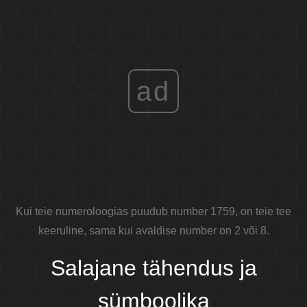
ad
Kui teie numeroloogias puudub number 1759, on teie tee
keeruline, sama kui avaldise number on 2 või 8.
Salajane tähendus ja
sümboolika