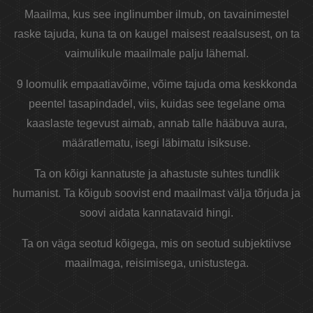
Maailma, kus see inglinumber ilmub, on tavainimestel
raske tajuda, kuna ta on kaugel maisest reaalsusest, on ta
vaimulikule maailmale palju lähemal.
9 loomulik empaatiavõime, võime tajuda oma keskkonda
peentel tasapindadel, viis, kuidas see tegelane oma
kaaslaste tegevust aimab, annab talle hääbuva aura,
määratlematu, isegi läbimatu isiksuse.
Ta on kõigi kannatuste ja ahastuste suhtes tundlik
humanist. Ta kõigub soovist end maailmast välja tõrjuda ja
soovi aidata kannatavaid hingi.
Ta on väga seotud kõigega, mis on seotud subjektiivse
maailmaga, reisimisega, unistustega.