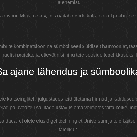
laienemist.
õusnud Meistrite arv, mis näitab nende kohalolekut ja abi teie
rite kombinatsioonina sümboliseerib üldiselt harmooniat, tasa
ingulisi projekte ja ettevõtmisi ning teie soovide tegelikkuseks i
Salajane tähendus ja sümboolik
e kaitseinglitelt, julgustades teid ületama hirmud ja kahtlused
Nad paluvad teil säilitada ustavus oma võimetes täita kõike, mid
aldada, et olete elus õigel teel ning et Universum ja teie kaitsei
täielikult.