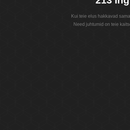
213 Ing
Kui teie elus hakkavad samad
Need juhtumid on teie kaits