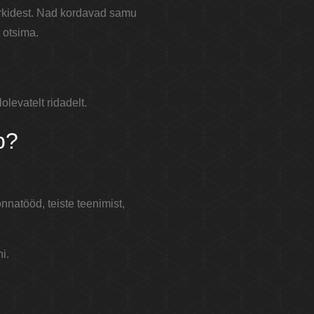
ärkidest. Nad kordavad samu
 otsima.
levatelt ridadelt.
b?
natööd, teiste teenimist,
i.