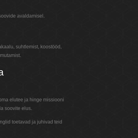
 soovide avaldamisel.
kaalu, suhtlemist, koostööd,
lmutamist.
a
 oma elutee ja hinge missiooni
a soovite elus.
nglid toetavad ja juhivad teid