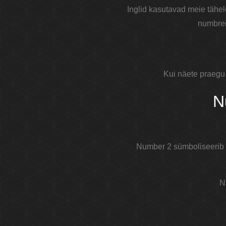
Inglid kasutavad meie tähe
numbrei
Kui näete praegu 
N
Number 2 sümboliseerib t
N