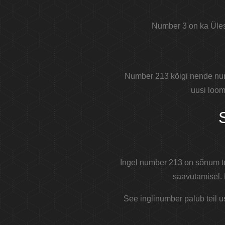
Number 3 on ka Ülest
Number 213 kõigi nende numb
uusi loom
Ingel number 213 on sõnum tei
saavutamisel. 
See inglinumber palub teil us