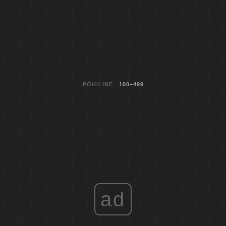
PÕHILINE
100–499
ad