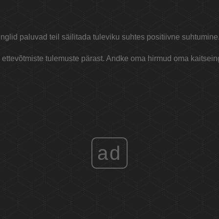
Inglid paluvad teil säilitada tuleviku suhtes positiivne suhtumine
ttevõtmiste tulemuste pärast. Andke oma hirmud oma kaitseing
ad