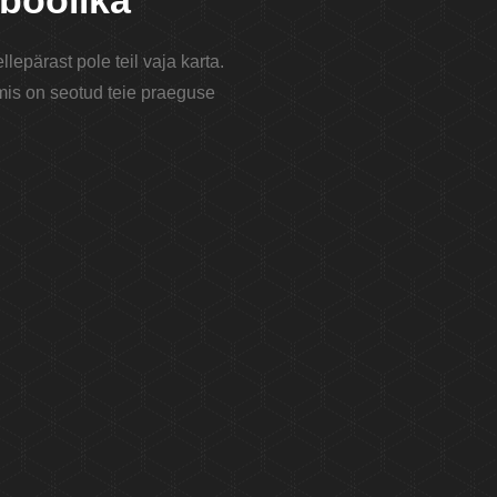
mboolika
epärast pole teil vaja karta.
 mis on seotud teie praeguse