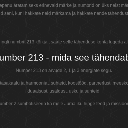
lepanu äratamiseks erinevaid märke ja numbrid on üks neist m
d seni, kuni hakkate neid märkama ja hakkate nende tähendust
ingli numbrit 213 kõikjal, saate selle tähenduse kohta lugeda allo
umber 213 - mida see tähenda
Number 213 on arvude 2, 1 ja 3 energiate segu.
asakaalu ja harmooniat, suhteid, koostööd, partnerlust, meeskon
duaalsust, usaldust, usku ja suhteid.
umber 2 sümboliseerib ka meie Jumaliku hinge teed ja missioon