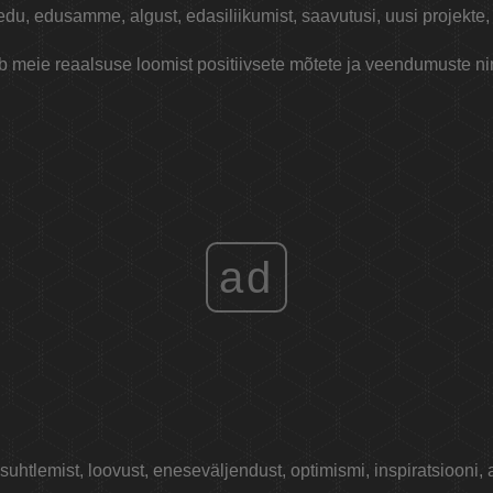
edu, edusamme, algust, edasiliikumist, saavutusi, uusi projekte, 
 meie reaalsuse loomist positiivsete mõtete ja veendumuste nin
ad
htlemist, loovust, eneseväljendust, optimismi, inspiratsiooni, a