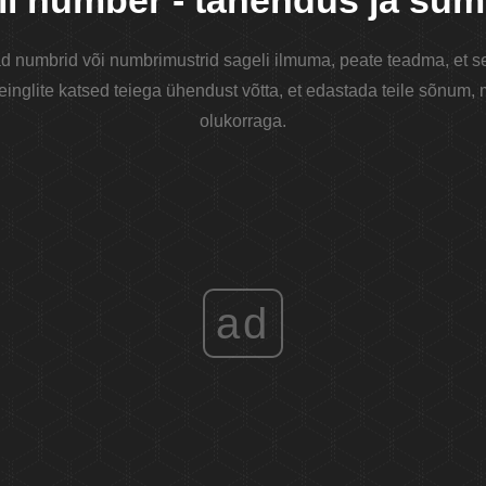
li number - tähendus ja sü
 numbrid või numbrimustrid sageli ilmuma, peate teadma, et sell
einglite katsed teiega ühendust võtta, et edastada teile sõnum,
olukorraga.
ad