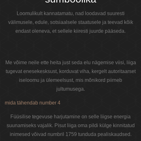
Loomulikult kannatamatu, nad loodavad suuresti
välimusele, edule, sotsiaalsele staatusele ja teevad kõik
endast oleneva, et sellele kiiresti juurde pääseda.
Me võime neile ette heita just seda elu nägemise viisi, liiga
tugevat enesekesksust, korduvat viha, kergelt autoritaarset
iseloomu ja ülemeelsust, mis mõnikord piirneb
jultumusega.
mida tähendab number 4
Füüsilise tegevuse harjutamine on selle liigse energia
suunamiseks vajalik. Pisut liiga oma pildi külge kinnitatud
inimesed võivad numbril 1759 tunduda pealiskaudsed.