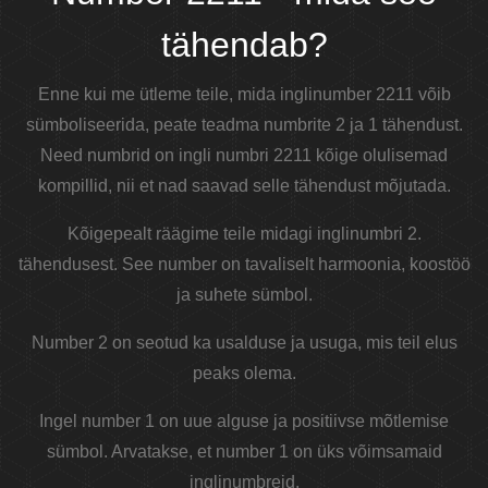
tähendab?
Enne kui me ütleme teile, mida inglinumber 2211 võib
sümboliseerida, peate teadma numbrite 2 ja 1 tähendust.
Need numbrid on ingli numbri 2211 kõige olulisemad
kompillid, nii et nad saavad selle tähendust mõjutada.
Kõigepealt räägime teile midagi inglinumbri 2.
tähendusest. See number on tavaliselt harmoonia, koostöö
ja suhete sümbol.
Number 2 on seotud ka usalduse ja usuga, mis teil elus
peaks olema.
Ingel number 1 on uue alguse ja positiivse mõtlemise
sümbol. Arvatakse, et number 1 on üks võimsamaid
inglinumbreid.