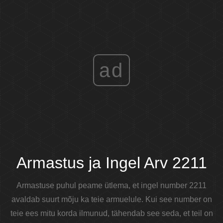
ad
Armastus ja Ingel Arv 2211
Armastuse puhul peame ütlema, et ingel number 2211
avaldab suurt mõju ka teie armuelule. Kui see number on
teie ees mitu korda ilmunud, tähendab see seda, et teil on