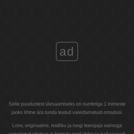
ad
Selle puudustest ülesaamiseks on numbriga 1 inimeste
jaoks lihtne ära tunda teatud vaieldamatuid omadusi.
Loov, originaalne, leidliku ja isegi teerajaja vaimuga
varustatud viletsus ei hirmuta neid üldse ja nad saavad