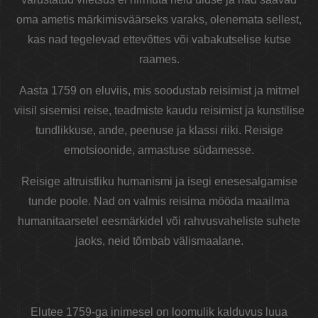
oma ametis märkimisväärseks varaks, olenemata sellest,
kas nad tegelevad ettevõttes või vabakutselise kutse
raames.
Aasta 1759 on eluviis, mis soodustab reisimist ja mitmel
viisil sisemisi reise, teadmiste kaudu reisimist ja kunstilise
tundlikkuse, ande, peenuse ja klassi riiki. Reisige
emotsioonide, armastuse südamesse.
Reisige altruistliku humanismi ja isegi enesesalgamise
tunde poole. Nad on valmis reisima mööda maailma
humanitaarsetel eesmärkidel või rahvusvaheliste suhete
jaoks, neid tõmbab välismaalane.
Elutee 1759-ga inimesel on loomulik kalduvus luua