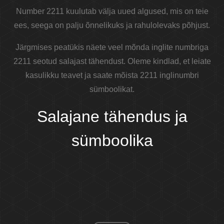
Number 2211 kuulutab välja uued algused, mis on teie
ees, seega on palju õnnelikuks ja rahulolevaks põhjust.
Järgmises peatükis näete veel mõnda inglite numbriga
2211 seotud salajast tähendust. Oleme kindlad, et leiate
kasulikku teavet ja saate mõista 2211 inglinumbri
sümboolikat.
Salajane tähendus ja
sümboolika