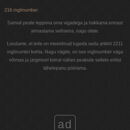
216 inglinumber
Samuti peate leppima oma vigadega ja hakkama ennast
armastama sellisena, nagu olete.
Loodame, et teile on meeldinud lugeda seda artiklit 2211
inglinumbri kohta. Nagu nägite, on see inglinumber väga
võimas ja järgmisel korral nähes peaksite sellele erilist
tähelepanu pöörama.
ad