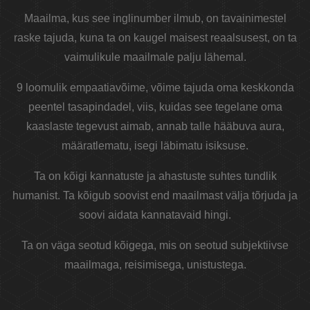
Maailma, kus see inglinumber ilmub, on tavainimestel
raske tajuda, kuna ta on kaugel maisest reaalsusest, on ta
vaimulikule maailmale palju lähemal.
9 loomulik empaatiavõime, võime tajuda oma keskkonda
peentel tasapindadel, viis, kuidas see tegelane oma
kaaslaste tegevust aimab, annab talle hääbuva aura,
määratlematu, isegi läbimatu isiksuse.
Ta on kõigi kannatuste ja ahastuste suhtes tundlik
humanist. Ta kõigub soovist end maailmast välja tõrjuda ja
soovi aidata kannatavaid hingi.
Ta on väga seotud kõigega, mis on seotud subjektiivse
maailmaga, reisimisega, unistustega.