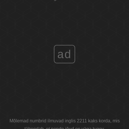
ad
Mõlemad numbrid ilmuvad inglis 2211 kaks korda, mis
tähendab, et nende jõud on väga tugev.