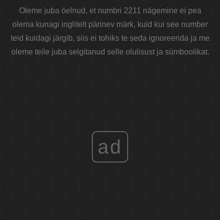
Oleme juba öelnud, et numbri 2211 nägemine ei pea
olema kunagi inglitelt pärinev märk, kuid kui see number
teid kuidagi järgib, siis ei tohiks te seda ignoreerida ja me
oleme teile juba selgitanud selle olulisust ja sümboolikat.
ad