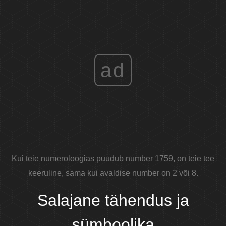
ad
Kui teie numeroloogias puudub number 1759, on teie tee
keeruline, sama kui avaldise number on 2 või 8.
Salajane tähendus ja
sümboolika