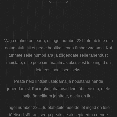
Väga oluline on teada, et ingel number 2211 ilmub teie ellu
ootamatult, nii et peate hoolikalt enda ümber vaatama. Kui
tunnete selle numbri ära ja tõlgendate selle tähendust,
mõistate, et te pole siin maailmas üksi, sest teie inglid on
teie eest hoolitsemiseks.
Peate neid lihtsalt usaldama ja nõustama nende
juhendamist. Kui inglid juhatavad teid läbi teie elu, olete
palju õnnelikum ja näete, et elu on ilus.
Ingel number 2211 tuletab teile meelde, et inglid on teie
tõelised sõbrad, seega peaksite aktsepteerima nende