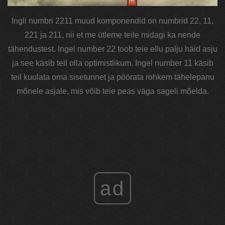
Ingli numbri 2211 muud komponendid on numbrid 22, 11,
221 ja 211, nii et me ütleme teile midagi ka nende
tähendustest. Ingel number 22 toob teie ellu palju häid asju
ja see käsib teil olla optimistlikum. Ingel number 11 käsib
teil kuulata oma sisetunnet ja pöörata rohkem tähelepanu
mõnele asjale, mis võib teie peas väga sageli mõelda.
ad