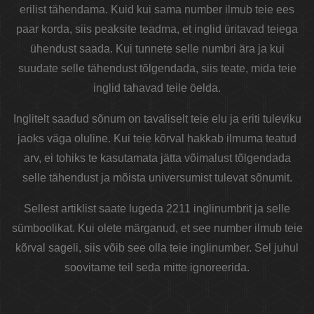
erilist tähendama. Kuid kui sama number ilmub teie ees
paar korda, siis peaksite teadma, et inglid üritavad teiega
ühendust saada. Kui tunnete selle numbri ära ja kui
suudate selle tähendust tõlgendada, siis teate, mida teie
inglid tahavad teile öelda.
Inglitelt saadud sõnum on tavaliselt teie elu ja eriti tuleviku
jaoks väga oluline. Kui teie kõrval hakkab ilmuma teatud
arv, ei tohiks te kasutamata jätta võimalust tõlgendada
selle tähendust ja mõista universumist tulevat sõnumit.
Sellest artiklist saate lugeda 2211 inglinumbrit ja selle
sümboolikat. Kui olete märganud, et see number ilmub teie
kõrval sageli, siis võib see olla teie inglinumber. Sel juhul
soovitame teil seda mitte ignoreerida.