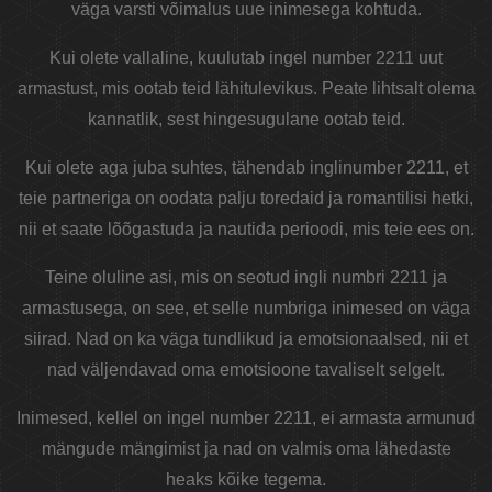
väga varsti võimalus uue inimesega kohtuda.
Kui olete vallaline, kuulutab ingel number 2211 uut
armastust, mis ootab teid lähitulevikus. Peate lihtsalt olema
kannatlik, sest hingesugulane ootab teid.
Kui olete aga juba suhtes, tähendab inglinumber 2211, et
teie partneriga on oodata palju toredaid ja romantilisi hetki,
nii et saate lõõgastuda ja nautida perioodi, mis teie ees on.
Teine oluline asi, mis on seotud ingli numbri 2211 ja
armastusega, on see, et selle numbriga inimesed on väga
siirad. Nad on ka väga tundlikud ja emotsionaalsed, nii et
nad väljendavad oma emotsioone tavaliselt selgelt.
Inimesed, kellel on ingel number 2211, ei armasta armunud
mängude mängimist ja nad on valmis oma lähedaste
heaks kõike tegema.