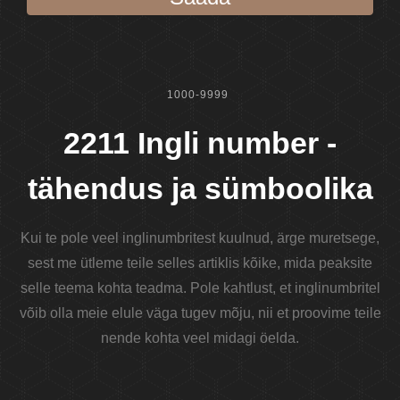
1000-9999
2211 Ingli number -
tähendus ja sümboolika
Kui te pole veel inglinumbritest kuulnud, ärge muretsege,
sest me ütleme teile selles artiklis kõike, mida peaksite
selle teema kohta teadma. Pole kahtlust, et inglinumbritel
võib olla meie elule väga tugev mõju, nii et proovime teile
nende kohta veel midagi öelda.