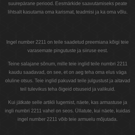
suurepärane periood. Eesmärkide saavutamiseks peate
lihtsalt kasutama oma karismat, teadmisi ja ka oma võlu.
Ingel number 2211 on teile saadetud preemiana kõigi teie
varasemate pingutuste ja siiruse eest.
Teine salajane sõnum, mille teie inglid teile numbri 2211
kaudu saadavad, on see, et on aeg teha oma elus väga
oluline otsus. Teie inglid pakuvad teile julgustust ja aitavad
teil tulevikus teha õigeid otsuseid ja valikuid.
Kui jätkate selle artikli lugemist, näete, kas armastuse ja
ingli numbri 2211 vahel on seos. Üllatute, kui näete, kuidas
ingel number 2211 võib teie armuelu mõjutada.