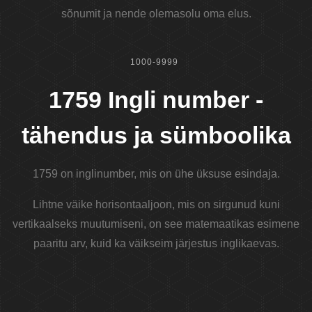
sõnumit ja nende olemasolu oma elus.
1000-9999
1759 Ingli number -
tähendus ja sümboolika
1759 on inglinumber, mis on ühe üksuse esindaja.
Lihtne väike horisontaaljoon, mis on sirgunud kuni
vertikaalseks muutumiseni, on see matemaatikas esimene
paaritu arv, kuid ka väikseim järjestus inglikaevas.