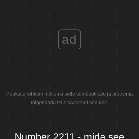
ad
Peaksite rohkem mõtlema selle sümboolikale ja proovima
tõlgendada teile saadetud sõnumit.
Number 2211 - mida see