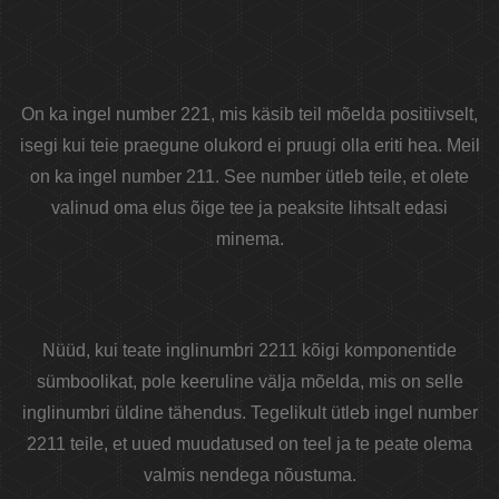
On ka ingel number 221, mis käsib teil mõelda positiivselt,
isegi kui teie praegune olukord ei pruugi olla eriti hea. Meil
on ka ingel number 211. See number ütleb teile, et olete
valinud oma elus õige tee ja peaksite lihtsalt edasi
minema.
Nüüd, kui teate inglinumbri 2211 kõigi komponentide
sümboolikat, pole keeruline välja mõelda, mis on selle
inglinumbri üldine tähendus. Tegelikult ütleb ingel number
2211 teile, et uued muudatused on teel ja te peate olema
valmis nendega nõustuma.