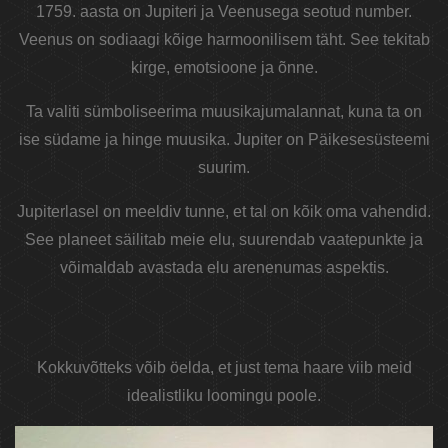
1759. aasta on Jupiteri ja Veenusega seotud number.
Veenus on sodiaagi kõige harmoonilisem täht. See tekitab
kirge, emotsioone ja õnne.
Ta valiti sümboliseerima muusikajumalannat, kuna ta on
ise südame ja hinge muusika. Jupiter on Päikesesüsteemi
suurim.
Jupiterlasel on meeldiv tunne, et tal on kõik oma vahendid.
See planeet säilitab meie elu, suurendab vaatepunkte ja
võimaldab avastada elu arenenumas aspektis.
Kokkuvõtteks võib öelda, et just tema haare viib meid
idealistliku loomingu poole.