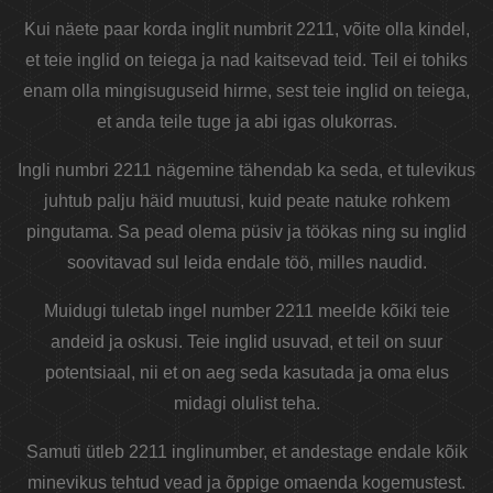
Kui näete paar korda inglit numbrit 2211, võite olla kindel,
et teie inglid on teiega ja nad kaitsevad teid. Teil ei tohiks
enam olla mingisuguseid hirme, sest teie inglid on teiega,
et anda teile tuge ja abi igas olukorras.
Ingli numbri 2211 nägemine tähendab ka seda, et tulevikus
juhtub palju häid muutusi, kuid peate natuke rohkem
pingutama. Sa pead olema püsiv ja töökas ning su inglid
soovitavad sul leida endale töö, milles naudid.
Muidugi tuletab ingel number 2211 meelde kõiki teie
andeid ja oskusi. Teie inglid usuvad, et teil on suur
potentsiaal, nii et on aeg seda kasutada ja oma elus
midagi olulist teha.
Samuti ütleb 2211 inglinumber, et andestage endale kõik
minevikus tehtud vead ja õppige omaenda kogemustest.