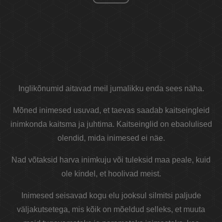
Inglikõnumid aitavad meil jumalikku enda sees näha.
Mõned inimesed usuvad, et taevas saadab kaitseingleid
inimkonda kaitsma ja juhtima. Kaitseinglid on ebaolulised
olendid, mida inimesed ei näe.
Nad võtaksid harva inimkuju või tuleksid maa peale, kuid
ole kindel, et hoolivad meist.
Inimesed seisavad kogu elu jooksul silmitsi paljude
väljakutsetega, mis kõik on mõeldud selleks, et muuta