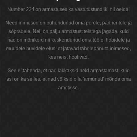
Number 224 on armastuses ka vastutustundlik, nii öelda.
Need inimesed on pühendunud oma perele, partneritele ja
sõpradele. Neil on palju armastust teistega jagada, kuid
nad on mõnikord nii keskendunud oma tööle, hobidele ja
muudele huvidele elus, et jätavad tähelepanuta inimesed,
kes neist hoolivad.
See ei tähenda, et nad lakkaksid neid armastamast, kuid
asi on ka selles, et nad võiksid olla 'armunud' mõnda oma
ametisse.