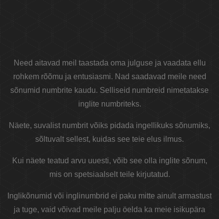
Need aitavad meil taastada oma julguse ja vaadata ellu
rohkem rõõmu ja entusiasmi. Nad saadavad meile need
sõnumid numbrite kaudu. Selliseid numbreid nimetatakse
inglite numbriteks.
Näete, suvalist numbrit võiks pidada ingellikuks sõnumiks,
sõltuvalt sellest, kuidas see teie elus ilmus.
Kui näete teatud arvu uuesti, võib see olla inglite sõnum,
mis on spetsiaalselt teile kirjutatud.
Inglikõnumid või inglinumbrid ei paku mitte ainult armastust
ja tuge, vaid võivad meile palju öelda ka meie isikupära