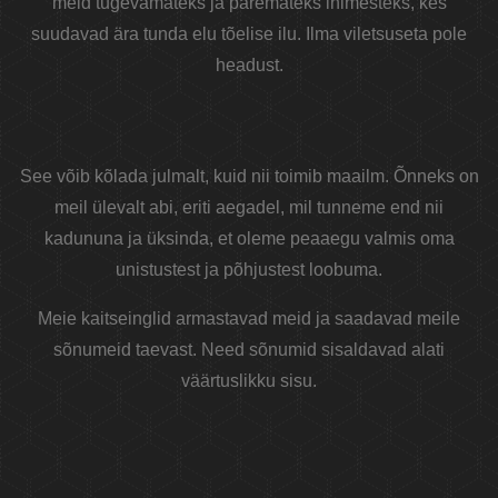
meid tugevamateks ja paremateks inimesteks, kes
suudavad ära tunda elu tõelise ilu. Ilma viletsuseta pole
headust.
See võib kõlada julmalt, kuid nii toimib maailm. Õnneks on
meil ülevalt abi, eriti aegadel, mil tunneme end nii
kadununa ja üksinda, et oleme peaaegu valmis oma
unistustest ja põhjustest loobuma.
Meie kaitseinglid armastavad meid ja saadavad meile
sõnumeid taevast. Need sõnumid sisaldavad alati
väärtuslikku sisu.