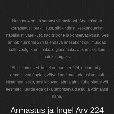
Number 4 omab sarnast vibratsiooni. See esindab
korrastatust, praktilisust, sihikindlust, keskendumist,
stabiilsust, väärikust, traditsioone ja konservatiivsust. See
annab numbrile 224 täiendava enesekontrolli, muudab
selle veelgi karmimaks, õiglasemaks, ausamaks, kuid
natuke jäigaks.
Ehkki inimesed, kellel on number 224, on targad ja
armastavad õppida, võivad nad muutuda uskumatult
kitsarinnaliseks, sest kipuvad jääma ainult ühe plaani või
eesmärgi juurde ega oska ümbritsevaid asju ja võimalusi
näha.
Armastus ja Ingel Arv 224