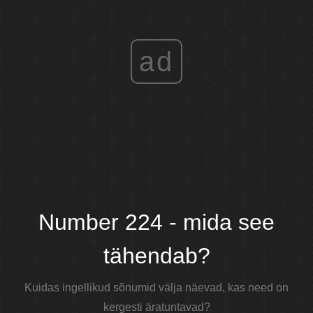
ad
Number 224 - mida see
tähendab?
Kuidas ingellikud sõnumid välja näevad, kas need on
kergesti äratuntavad?