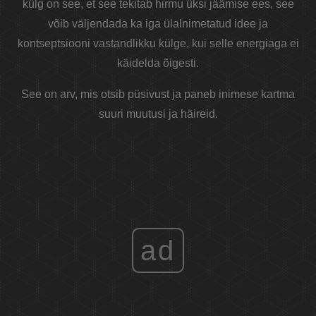
külg on see, et see tekitab hirmu üksi jäämise ees, see
võib väljendada ka iga ülalnimetatud idee ja
kontseptsiooni vastandlikku külge, kui selle energiaga ei
käidelda õigesti.
See on arv, mis otsib püsivust ja paneb inimese kartma
suuri muutusi ja häireid.
ad