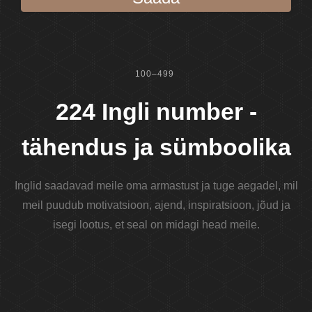
100–499
224 Ingli number -
tähendus ja sümboolika
Inglid saadavad meile oma armastust ja tuge aegadel, mil
meil puudub motivatsioon, ajend, inspiratsioon, jõud ja
isegi lootus, et seal on midagi head meile.