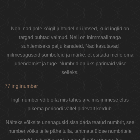
Noh, nad pole kõigil juhtudel nii ilmsed, kuid inglid on
targad puhtad vaimud. Neil on inimmaailmaga
suhtlemiseks palju kanaleid. Nad kasutavad
mitmesuguseid sümboleid ja märke, et esitada meile oma
juhendamist ja tuge. Numbrid on üks parimaid viise
selleks.
77 inglinumber
Ingli number võib olla mis tahes arv, mis inimese elus
pikema perioodi vältel pidevalt kordub.
Näiteks võiksite unenägusid sisaldada teatud numbrit, see
number võiks teile pähe tulla, tahtmata üldse numbritele
mõelda või võite seda pidevalt näha erinevates