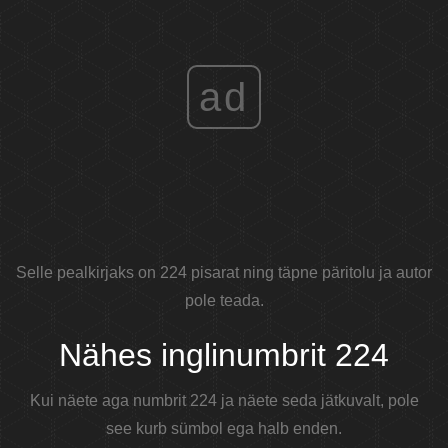
ad
Selle pealkirjaks on 224 pisarat ning täpne päritolu ja autor
pole teada.
Nähes inglinumbrit 224
Kui näete aga numbrit 224 ja näete seda jätkuvalt, pole
see kurb sümbol ega halb enden.