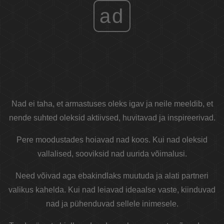
ad
Nad ei taha, et armastuses oleks igav ja neile meeldib, et
nende suhted oleksid aktiivsed, huvitavad ja inspireerivad.
Pere moodustades hoiavad nad koos. Kui nad oleksid
vallalised, sooviksid nad uurida võimalusi.
Need võivad aga ebakindlaks muutuda ja alati partneri
valikus kahelda. Kui nad leiavad ideaalse vaste, kiinduvad
nad ja pühenduvad sellele inimesele.