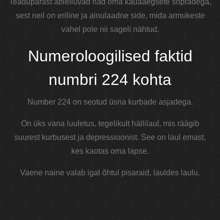
Teadupärast abielluvad nad oma kauaaegsete sõpradega,
sest neil on eriline ja ainulaadne side, mida armukeste
vahel pole nii sageli nähtud.
Numeroloogilised faktid
numbri 224 kohta
Number 224 on seotud üsna kurbade asjadega.
On üks vana luuletus, tegelikult hällilaul, mis räägib
suurest kurbusest ja depressioonist. See on laul emast,
kes kaotas oma lapse.
Vaene naine valab igal õhtul pisaraid, lauldes laulu.