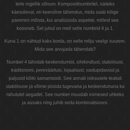
teile ingellik sõnum. Komposiitnumbritel, näiteks
käesoleval, on keeruline tähendus, mida saab kõige
paremini mõista, kui analüüsida aspekte, millest see
koosneb. Sel juhul on meil selle numbrid 4 ja 1.
Kuna 1 on nähtud kaks korda, on selle mõju veelgi suurem.
Mida see arvujada tähendab?
Number 4 tähistab keskendumist, sihikindlust, stabiilsust,
traditsiooni, pereväärtusi, lojaalsust, vastupidavust ja
paljusid kõiki samamoodi. See annab isiksusele teatud
stabiilsuse ja võime püsida tugevana ja keskendununa ka
rahututel aegadel. See number muudab inimesed uhkeks
ja ausaks ning juhib seda kombinatsiooni.