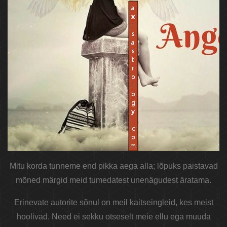
Mitu korda tunneme end pikka aega alla; lõpuks paistavad
mõned märgid meid tumedatest unenägudest äratama.
Erinevate autorite sõnul on meil kaitseingleid, kes meist
hoolivad. Need ei sekku otseselt meie ellu ega muuda