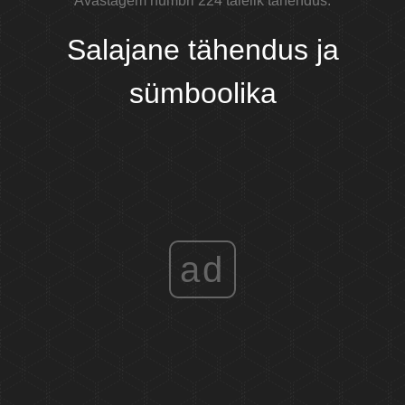
Avastagem numbri 224 täielik tähendus.
Salajane tähendus ja
sümboolika
ad