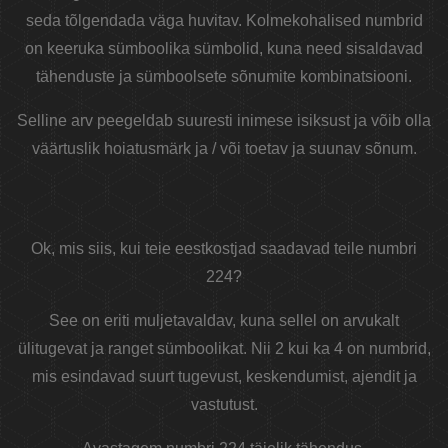
seda tõlgendada väga huvitav. Kolmekohalised numbrid
on keeruka sümboolika sümbolid, kuna need sisaldavad
tähenduste ja sümboolsete sõnumite kombinatsiooni.
Selline arv peegeldab suuresti inimese isiksust ja võib olla
väärtuslik hoiatusmärk ja / või toetav ja suunav sõnum.
Ok, mis siis, kui teie eestkostjad saadavad teile numbri
224?
See on eriti muljetavaldav, kuna sellel on arvukalt
ülitugevat ja ranget sümboolikat. Nii 2 kui ka 4 on numbrid,
mis esindavad suurt tugevust, keskendumist, ajendit ja
vastutust.