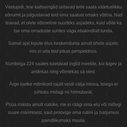
Vastupidi, teie kaitseinglid üritavad teile saata väärtuslikku
sõnumit ja julgustavad teid oma saatust omaks võtma. Nad
teavad, et olete võimeline suurteks asjadeks, kuid võite ka
ise oma omaduste suhtes väga ebakindlalt tunda.
Samal ajal kipute elus keskenduma ainult ühele asjale,
mis ei aita teid pikas perspektiivis.
Numbriga 224 saates tuletavad inglid meelde, kui tugev ja
andekas ning võimekas sa oled.
Ärge kartke mõnikord rajalt veidi välja minna, teiega ei
juhtuks midagi nii hirmutavat.
Püüa riskida ainult natuke; me ei räägi oma elu või millegi
suure riskimisest, vaid proovige oma rutiini ja harjumusi
paindlikumaks muuta.