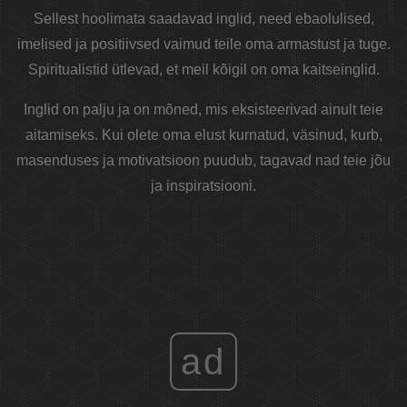
Sellest hoolimata saadavad inglid, need ebaolulised,
imelised ja positiivsed vaimud teile oma armastust ja tuge.
Spiritualistid ütlevad, et meil kõigil on oma kaitseinglid.
Inglid on palju ja on mõned, mis eksisteerivad ainult teie
aitamiseks. Kui olete oma elust kurnatud, väsinud, kurb,
masenduses ja motivatsioon puudub, tagavad nad teie jõu
ja inspiratsiooni.
ad