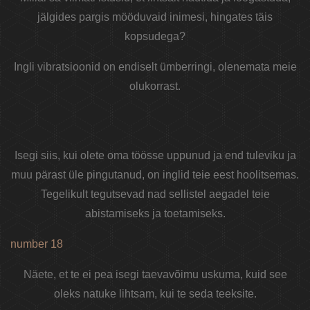
jälgides pargis mööduvaid inimesi, hingates täis
kopsudega?
Ingli vibratsioonid on endiselt ümberringi, olenemata meie
olukorrast.
Isegi siis, kui olete oma töösse uppunud ja end tuleviku ja
muu pärast üle pingutanud, on inglid teie eest hoolitsemas.
Tegelikult tegutsevad nad sellistel aegadel teie
abistamiseks ja toetamiseks.
number 18
Näete, et te ei pea isegi taevavõimu uskuma, kuid see
oleks natuke lihtsam, kui te seda teeksite.