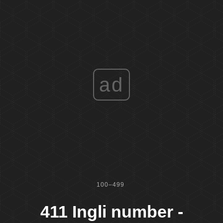
ad
100–499
411 Ingli number -