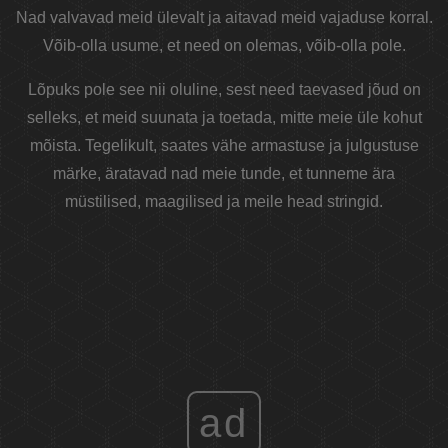
Nad valvavad meid ülevalt ja aitavad meid vajaduse korral.
Võib-olla usume, et need on olemas, võib-olla pole.
Lõpuks pole see nii oluline, sest need taevased jõud on
selleks, et meid suunata ja toetada, mitte meie üle kohut
mõista. Tegelikult, saates vähe armastuse ja julgustuse
märke, äratavad nad meie tunde, et tunneme ära
müstilised, maagilised ja meile head stringid.
ad