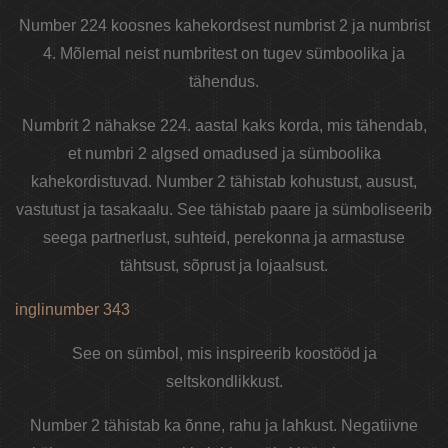
Number 224 koosnes kahekordsest numbrist 2 ja numbrist
4. Mõlemal neist numbritest on tugev sümboolika ja
tähendus.
Numbrit 2 nähakse 224. aastal kaks korda, mis tähendab,
et numbri 2 algsed omadused ja sümboolika
kahekordistuvad. Number 2 tähistab kohustust, ausust,
vastutust ja tasakaalu. See tähistab paare ja sümboliseerib
seega partnerlust, suhteid, perekonna ja armastuse
tähtsust, sõprust ja lojaalsust.
inglinumber 343
See on sümbol, mis inspireerib koostööd ja
seltskondlikkust.
Number 2 tähistab ka õnne, rahu ja lahkust. Negatiivne