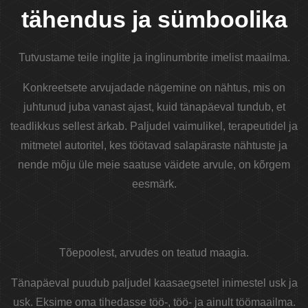
tähendus ja sümboolika
Tutvustame teile inglite ja inglinumbrite imelist maailma.
Konkreetsete arvujadade nägemine on nähtus, mis on
juhtunud juba vanast ajast, kuid tänapäeval tundub, et
teadlikkus sellest ärkab. Paljudel vaimulikel, terapeutidel ja
mitmetel autoritel, kes töötavad salapäraste nähtuste ja
nende mõju üle meie saatuse väidete arvule, on kõrgem
eesmärk.
Tõepoolest, arvudes on teatud maagia.
Tänapäeval puudub paljudel kaasaegsetel inimestel usk ja
usk. Eksime oma tihedasse töö-, töö- ja ainult töömaailma.