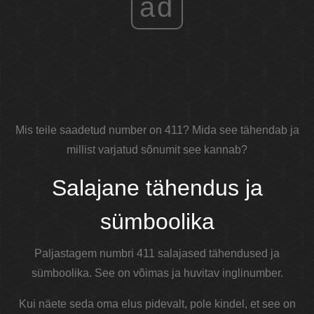
ad
Mis teile saadetud number on 411? Mida see tähendab ja
millist varjatud sõnumit see kannab?
Salajane tähendus ja
sümboolika
Paljastagem numbri 411 salajased tähendused ja
sümboolika. See on võimas ja huvitav inglinumber.
Kui näete seda oma elus pidevalt, pole kindel, et see on