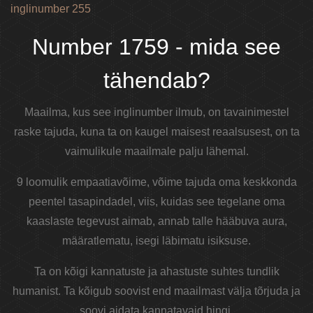
inglinumber 255
Number 1759 - mida see
tähendab?
Maailma, kus see inglinumber ilmub, on tavainimestel
raske tajuda, kuna ta on kaugel maisest reaalsusest, on ta
vaimulikule maailmale palju lähemal.
9 loomulik empaatiavõime, võime tajuda oma keskkonda
peentel tasapindadel, viis, kuidas see tegelane oma
kaaslaste tegevust aimab, annab talle hääbuva aura,
määratlematu, isegi läbimatu isiksuse.
Ta on kõigi kannatuste ja ahastuste suhtes tundlik
humanist. Ta kõigub soovist end maailmast välja tõrjuda ja
soovi aidata kannatavaid hingi.