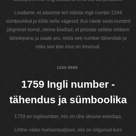
Loodame, et aitasime teil mõista ingli numbri 2244
sümboolikat ja kõiki selle vägesid. Kui näete seda numbrit
järgmisel korral, oleme kindlad, et pöörate sellele rohkem
tähelepanu ja saate aru, mida see number tähendab ja
miks see teie elus on ilmunud.
1000-9999
1759 Ingli number -
tähendus ja sümboolika
1759 on inglinumber, mis on ühe üksuse esindaja.
Lihtne väike horisontaaljoon, mis on sirgunud kuni