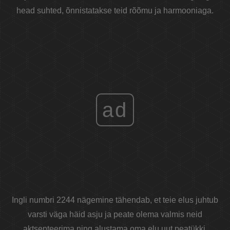
head suhted, õnnistatakse teid rõõmu ja harmooniaga.
ad
Ingli numbri 2244 nägemine tähendab, et teie elus juhtub
varsti väga häid asju ja peate olema valmis neid
aktsepteerima ning alustama oma elu uut peatükki.