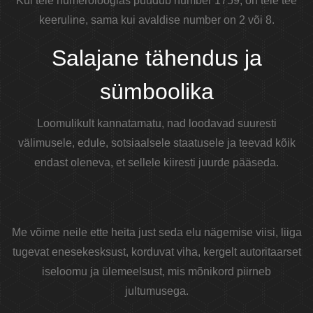
Kui teie numeroloogias puudub number 1759, on teie tee
keeruline, sama kui avaldise number on 2 või 8.
Salajane tähendus ja
sümboolika
Loomulikult kannatamatu, nad loodavad suuresti
välimusele, edule, sotsiaalsele staatusele ja teevad kõik
endast oleneva, et sellele kiiresti juurde pääseda.
Me võime neile ette heita just seda elu nägemise viisi, liiga
tugevat enesekesksust, korduvat viha, kergelt autoritaarset
iseloomu ja ülemeelsust, mis mõnikord piirneb
jultumusega.