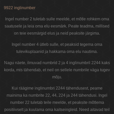
9922 inglinumber
Ingel number 2 tuletab sulle meelde, et mõtle rohkem oma
saatusele ja leia oma elu eesmärk. Peate teadma, millised
on teie eesmärgid elus ja neid peaksite järgima.
Ingel number 4 ütleb sulle, et peaksid tegema oma
tulevikuplaanid ja hakkama oma elu nautima.
Nagu näete, ilmuvad numbrid 2 ja 4 inglinumbril 2244 kaks
korda, mis tähendab, et neil on sellele numbrile väga tugev
mõju.
Kui räägime inglinumbri 2244 tähendusest, peame
mainima ka numbrite 22, 44, 224 ja 244 tähendusi. Ingel
number 22 tuletab teile meelde, et peaksite mõtlema
positiivselt ja kuulama oma kaitseingleid. Need aitavad teil