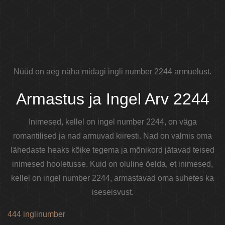
Nüüd on aeg näha midagi ingli number 2244 armuelust.
Armastus ja Ingel Arv 2244
Inimesed, kellel on ingel number 2244, on väga
romantilised ja nad armuvad kiiresti. Nad on valmis oma
lähedaste heaks kõike tegema ja mõnikord jätavad teised
inimesed hooletusse. Kuid on oluline öelda, et inimesed,
kellel on ingel number 2244, armastavad oma suhetes ka
iseseisvust.
444 inglinumber