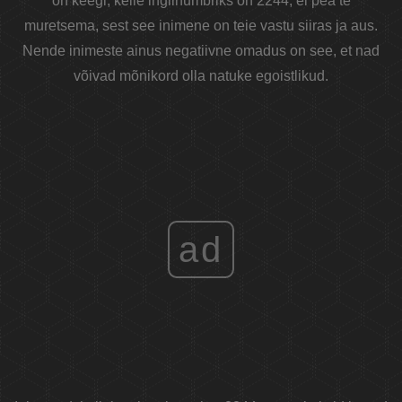
on keegi, kelle inglinumbriks on 2244, ei pea te
muretsema, sest see inimene on teie vastu siiras ja aus.
Nende inimeste ainus negatiivne omadus on see, et nad
võivad mõnikord olla natuke egoistlikud.
ad