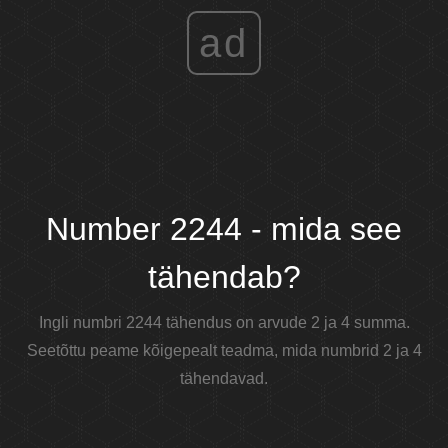
ad
Number 2244 - mida see
tähendab?
Ingli numbri 2244 tähendus on arvude 2 ja 4 summa.
Seetõttu peame kõigepealt teadma, mida numbrid 2 ja 4
tähendavad.