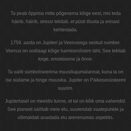
Ta peab õppima mitte põgenema kõige eest, mis teda
häirib, häirib, stressi tekitab, et püsti tõusta ja ennast
kehtestada.
1759. aasta on Jupiteri ja Veenusega seotud number.
Veenus on sodiaagi kõige harmoonilisem täht. See tekitab
kirge, emotsioone ja õnne.
Ta valiti sümboliseerima muusikajumalannat, kuna ta on
ise südame ja hinge muusika. Jupiter on Päikesesüsteemi
suurim.
Jupiterlasel on meeldiv tunne, et tal on kõik oma vahendid.
See planeet säilitab meie elu, suurendab vaatepunkte ja
võimaldab avastada elu arenenumas aspektis.