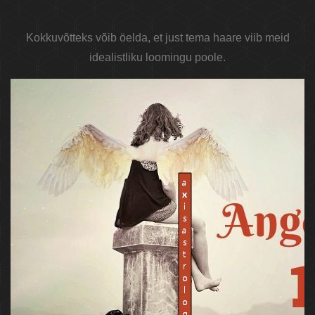
Kokkuvõtteks võib öelda, et just tema haare viib meid
idealistliku loomingu poole.