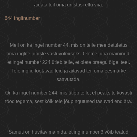
aidata teil oma unistusi ellu viia.
644 inglinumber
Meil on ka ingel number 44, mis on teile meeldetuletus
oma inglite juhiste vastuvõtmiseks. Oleme juba maininud,
et ingel number 224 ütleb teile, et olete praegu õigel teel.
Teie inglid toetavad teid ja aitavad teil oma eesmärke
saavutada.
On ka ingel number 244, mis ütleb teile, et peaksite kõvasti
tööd tegema, sest kõik teie jõupingutused tasuvad end ära.
Samuti on huvitav mainida, et inglinumber 3 võib teatud