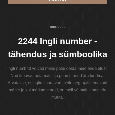
1000-9999
2244 Ingli number -
tähendus ja sümboolika
Ingli numbrid võivad meile palju öelda meie enda elust.
Nad ilmuvad ootamatult ja peame need ära tundma.
Arvatakse, et inglid saadavad meile aeg-ajalt erinevaid
märke ja kui märkame neid, on meil võimalus oma elu
muuta.