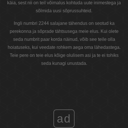
käia, sest nii on teil võimalus kohtuda uute inimestega ja
sõlmida uusi sõprussuhteid.
Ingli numbri 2244 salajane tähendus on seotud ka
perekonna ja sõprade tähtsusega meie elus. Kui olete
seda numbrit paar korda näinud, võib see teile olla
hoiatuseks, kui veedate rohkem aega oma lähedastega.
Teie pere on teie elus kõige olulisem asi ja te ei tohiks
seda kunagi unustada.
ad