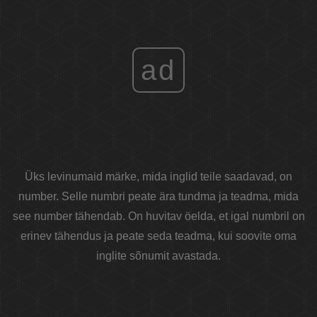
ad
Üks levinumaid märke, mida inglid teile saadavad, on
number. Selle numbri peate ära tundma ja teadma, mida
see number tähendab. On huvitav öelda, et igal numbril on
erinev tähendus ja peate seda teadma, kui soovite oma
inglite sõnumit avastada.