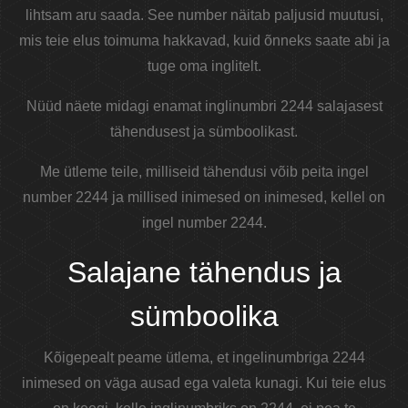
lihtsam aru saada. See number näitab paljusid muutusi,
mis teie elus toimuma hakkavad, kuid õnneks saate abi ja
tuge oma inglitelt.
Nüüd näete midagi enamat inglinumbri 2244 salajasest
tähendusest ja sümboolikast.
Me ütleme teile, milliseid tähendusi võib peita ingel
number 2244 ja millised inimesed on inimesed, kellel on
ingel number 2244.
Salajane tähendus ja
sümboolika
Kõigepealt peame ütlema, et ingelinumbriga 2244
inimesed on väga ausad ega valeta kunagi. Kui teie elus