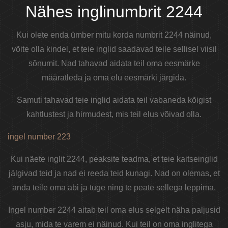
Nähes inglinumbrit 2244
Kui olete enda ümber mitu korda numbrit 2244 näinud,
võite olla kindel, et teie inglid saadavad teile sellisel viisil
sõnumit. Nad tahavad aidata teil oma eesmärke
määratleda ja oma elu eesmärki järgida.
Samuti tahavad teie inglid aidata teil vabaneda kõigist
kahtlustest ja hirmudest, mis teil elus võivad olla.
ingel number 223
Kui näete inglit 2244, peaksite teadma, et teie kaitseinglid
jälgivad teid ja nad ei reeda teid kunagi. Nad on olemas, et
anda teile oma abi ja tuge ning te peate sellega leppima.
Ingel number 2244 aitab teil oma elus selgelt näha paljusid
asju, mida te varem ei näinud. Kui teil on oma inglitega