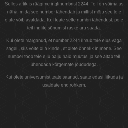
Selles artiklis räägime inglinumbrist 2244. Teil on võimalus
näha, mida see number tähendab ja millist mõju see teie
elule võib avaldada. Kui teate selle numbri tähendust, pole
teil inglite sõnumist raske aru saada.
Kui olete märganud, et number 2244 ilmub teie elus väga
sageli, siis võite olla kindel, et olete õnnelik inimene. See
number toob teie ellu palju häid muutusi ja see aitab teil
ühendada kõrgemate jõududega.
Kui olete universumist teate saanud, saate edasi liikuda ja
usaldate end rohkem.