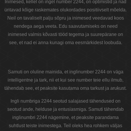
Inimesed, kellel on ingel number 2244, on optimistid ja nad
üritavad kõige raskemates olukordades positiivselt mõelda.
Neil on tavaliselt palju sõpru ja inimesed veedavad koos
nendega aega veeta. Edu saavutamiseks on need
inimesed valmis kõvasti tööd tegema ja suurepärane on
see, et nad ei anna kunagi oma eesmärkidest loobuda.
Samuti on oluline mainida, et inglinumber 2244 on väga
intelligentne ja tark, nii et kui see number teie ellu ilmub,
tähendab see, et peaksite kasutama oma tarkust ja arukust.
Ingli numbriga 2244 seotud salajased tähendused on
seotud ande, helduse ja entusiasmiga. Samuti tähendab
inglinumbri 2244 nägemine, et peaksite parandama
suhtlust teiste inimestega. Teil oleks hea rohkem väljas