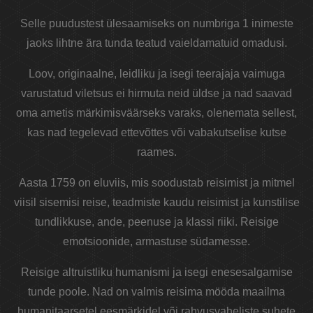
Selle puudustest ülesaamiseks on numbriga 1 inimeste
jaoks lihtne ära tunda teatud vaieldamatuid omadusi.
Loov, originaalne, leidliku ja isegi teerajaja vaimuga
varustatud viletsus ei hirmuta neid üldse ja nad saavad
oma ametis märkimisväärseks varaks, olenemata sellest,
kas nad tegelevad ettevõttes või vabakutselise kutse
raames.
Aasta 1759 on eluviis, mis soodustab reisimist ja mitmel
viisil sisemisi reise, teadmiste kaudu reisimist ja kunstilise
tundlikkuse, ande, peenuse ja klassi riiki. Reisige
emotsioonide, armastuse südamesse.
Reisige altruistliku humanismi ja isegi enesesalgamise
tunde poole. Nad on valmis reisima mööda maailma
humanitaarsetel eesmärkidel või rahvusvaheliste suhete