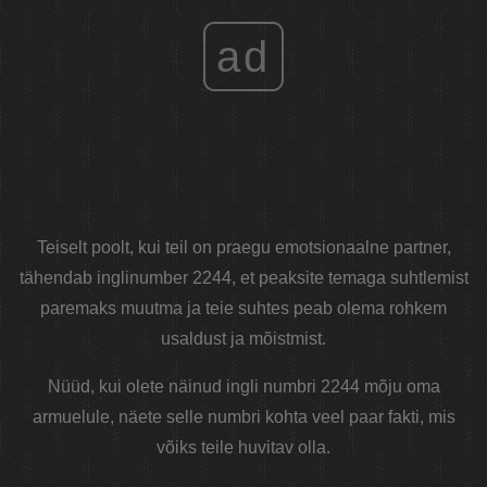
ad
Teiselt poolt, kui teil on praegu emotsionaalne partner,
tähendab inglinumber 2244, et peaksite temaga suhtlemist
paremaks muutma ja teie suhtes peab olema rohkem
usaldust ja mõistmist.
Nüüd, kui olete näinud ingli numbri 2244 mõju oma
armuelule, näete selle numbri kohta veel paar fakti, mis
võiks teile huvitav olla.